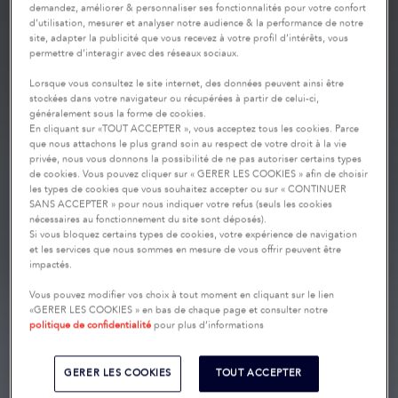
demandez, améliorer & personnaliser ses fonctionnalités pour votre confort
d’utilisation, mesurer et analyser notre audience & la performance de notre
site, adapter la publicité que vous recevez à votre profil d’intérêts, vous
permettre d’interagir avec des réseaux sociaux.
Lorsque vous consultez le site internet, des données peuvent ainsi être
stockées dans votre navigateur ou récupérées à partir de celui-ci,
généralement sous la forme de cookies.
En cliquant sur «TOUT ACCEPTER », vous acceptez tous les cookies. Parce
que nous attachons le plus grand soin au respect de votre droit à la vie
privée, nous vous donnons la possibilité de ne pas autoriser certains types
de cookies. Vous pouvez cliquer sur « GERER LES COOKIES » afin de choisir
les types de cookies que vous souhaitez accepter ou sur « CONTINUER
SANS ACCEPTER » pour nous indiquer votre refus (seuls les cookies
nécessaires au fonctionnement du site sont déposés).
Si vous bloquez certains types de cookies, votre expérience de navigation
et les services que nous sommes en mesure de vous offrir peuvent être
impactés.
Vous pouvez modifier vos choix à tout moment en cliquant sur le lien
«GERER LES COOKIES » en bas de chaque page et consulter notre
politique de confidentialité
pour plus d’informations
GERER LES COOKIES
TOUT ACCEPTER