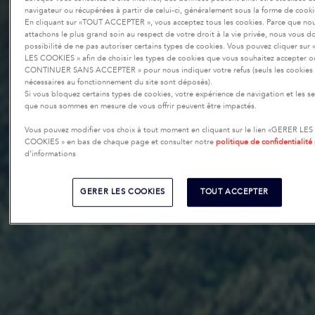
navigateur ou récupérées à partir de celui-ci, généralement sous la forme de cooki
En cliquant sur «TOUT ACCEPTER », vous acceptez tous les cookies. Parce que no
attachons le plus grand soin au respect de votre droit à la vie privée, nous vous d
possibilité de ne pas autoriser certains types de cookies. Vous pouvez cliquer su
LES COOKIES » afin de choisir les types de cookies que vous souhaitez accepter ou
CONTINUER SANS ACCEPTER » pour nous indiquer votre refus (seuls les cookies
nécessaires au fonctionnement du site sont déposés).
Si vous bloquez certains types de cookies, votre expérience de navigation et les se
que nous sommes en mesure de vous offrir peuvent être impactés.
Vous pouvez modifier vos choix à tout moment en cliquant sur le lien «GERER LES
COOKIES » en bas de chaque page et consulter notre
politique de confidentialité
d’informations
GERER LES COOKIES
TOUT ACCEPTER