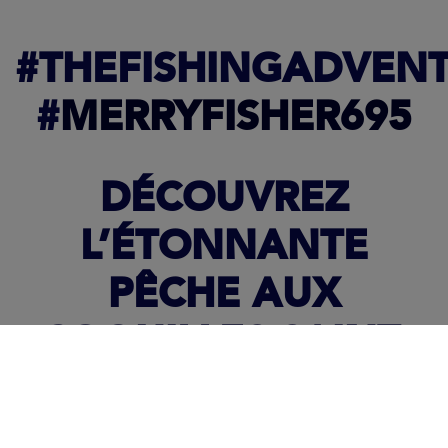
#THEFISHINGADVEN
#
MERRYFISHER695
DÉCOUVREZ
L’ÉTONNANTE
PÊCHE AUX
COQUILLES SAINT-
JACQUES AVEC
CLARKE ET LE CHEF