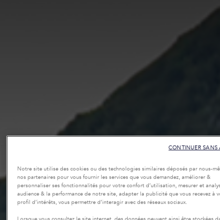
CONTINUER SANS 
Notre site utilise des cookies ou des technologies similaires déposés par nous-
nos partenaires pour vous fournir les services que vous demandez, améliorer &
personnaliser ses fonctionnalités pour votre confort d’utilisation, mesurer et analy
audience & la performance de notre site, adapter la publicité que vous recevez à v
profil d’intérêts, vous permettre d’interagir avec des réseaux sociaux.
Lorsque vous consultez le site internet, des données peuvent ainsi être stockées d