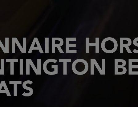
NAIRE HORS
NTINGTON B
ATS