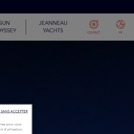
SUN
JEANNEAU
YSSEY
YACHTS
CONTACT
FR
 SANS ACCEPTER
ires pour vous
t d’utilisation,