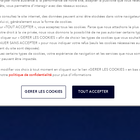
nalyser notre audience & la performance de notre site, adapter la publicité que vous recev
rêts, vous permettre d’interagir avec des réseaux sociaux.
 consultez le site internet, des données peuvent ainsi être stockées dans votre navigateu
celui-ci, généralement sous la forme de cookies.
sur «TOUT ACCEPTER », vous acceptez tous les cookies. Parce que nous attachons le plus
tre droit à la vie privée, nous vous donnons la possibilité de ne pas autoriser certains ty
cliquer sur « GERER LES COOKIES » afin de choisir les types de cookies que vous souhai
UER SANS ACCEPTER » pour nous indiquer votre refus (seuls les cookies nécessaires au
nt du site sont déposés).
uez certains types de cookies, votre expérience de navigation et les services que nous s
ir peuvent être impactés.
modifier vos choix à tout moment en cliquant sur le lien «GERER LES COOKIES » en bas
 notre
politique de confidentialité
pour plus d’informations
GERER LES COOKIES
TOUT ACCEPTER