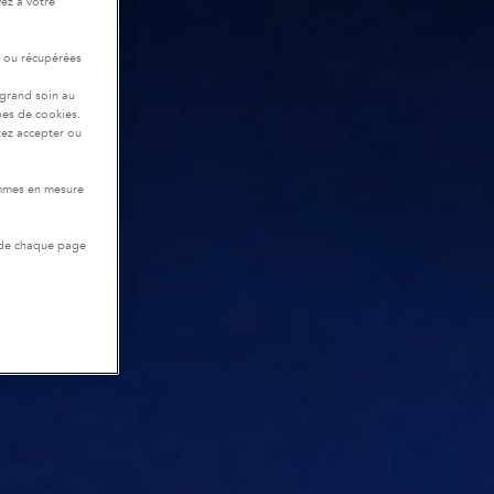
ez à votre
r ou récupérées
 grand soin au
pes de cookies.
tez accepter ou
ommes en mesure
 de chaque page