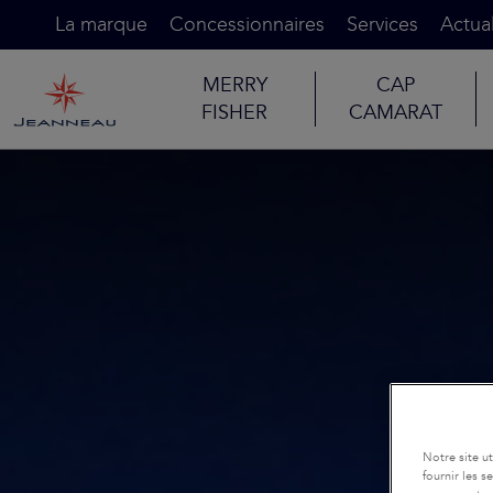
La marque
Concessionnaires
Services
Actual
MERRY
CAP
FISHER
CAMARAT
Notre site u
fournir les 