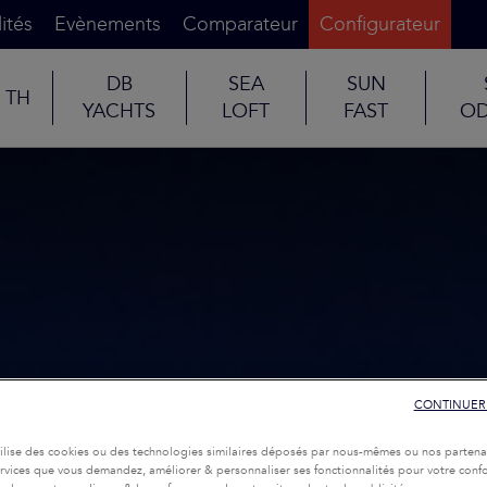
ités
Evènements
Comparateur
Configurateur
DB
SEA
SUN
TH
YACHTS
LOFT
FAST
OD
CONTINUER
tilise des cookies ou des technologies similaires déposés par nous-mêmes ou nos partena
services que vous demandez, améliorer & personnaliser ses fonctionnalités pour votre confor