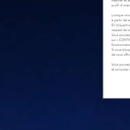
mesurer et a
profil d’inté
Lorsque vous
à partir de 
En cliquant 
respect de vo
Vous pouvez 
sur « CONTIN
fonctionneme
Si vous bloq
de vous offr
Vous pouvez 
et consulter