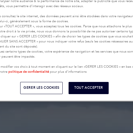
nalyser notre audience & la performance de notre site, adapter la publicité que vous recev
rêts, vous permettre d’interagir avec des réseaux sociaux.
 consultez le site internet, des données peuvent ainsi être stockées dans votre navigateu
celui-ci, généralement sous la forme de cookies.
sur «TOUT ACCEPTER », vous acceptez tous les cookies. Parce que nous attachons le plus
tre droit à la vie privée, nous vous donnons la possibilité de ne pas autoriser certains ty
cliquer sur « GERER LES COOKIES » afin de choisir les types de cookies que vous souhai
UER SANS ACCEPTER » pour nous indiquer votre refus (seuls les cookies nécessaires au
nt du site sont déposés).
uez certains types de cookies, votre expérience de navigation et les services que nous s
ir peuvent être impactés.
modifier vos choix à tout moment en cliquant sur le lien «GERER LES COOKIES » en bas
 notre
politique de confidentialité
pour plus d’informations
GERER LES COOKIES
TOUT ACCEPTER