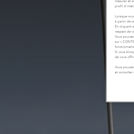
mesurer et a
profil d’inté
Lorsque vous
à partir de 
En cliquant 
respect de vo
Vous pouvez 
sur « CONTIN
fonctionneme
Si vous bloq
de vous offr
Vous pouvez 
et consulter