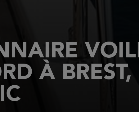
NAIRE VOILI
RD À BREST,
IC