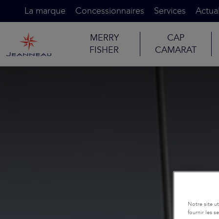
La marque
Concessionnaires
Services
Actual
MERRY
CAP
FISHER
CAMARAT
Notre site u
fournir les 