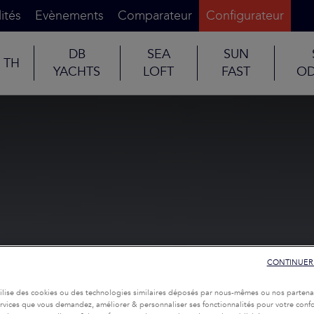
ités
Evènements
Comparateur
Configurateur
DB
SEA
SUN
TH
YACHTS
LOFT
FAST
OD
CONTINUER
tilise des cookies ou des technologies similaires déposés par nous-mêmes ou nos partena
services que vous demandez, améliorer & personnaliser ses fonctionnalités pour votre confor