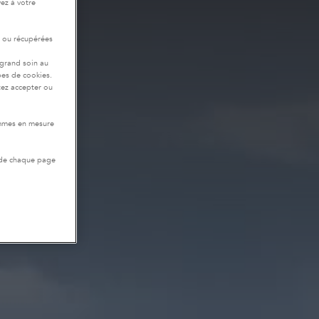
ez à votre
r ou récupérées
 grand soin au
pes de cookies.
tez accepter ou
ommes en mesure
 de chaque page