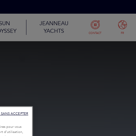
SUN
JEANNEAU
YSSEY
YACHTS
CONTACT
FR
 SANS ACCEPTER
ires pour vous
t d’utilisation,