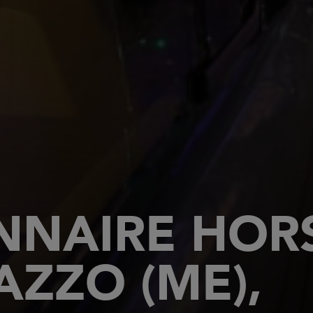
NAIRE HORS
AZZO (ME),