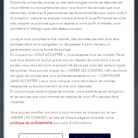
Notre site utilise des cookies ou des technologies similaires déposés par
nous-mêmes ou nos partenaires pour vous fournir les services que vous
demandez, améliorer & personnaliser ses fonctionnalités pour votre confort
d’utilisation, mesurer et analyser notre audience & la performance de notre
site, adapter la publicité que vous recevez à votre profil d’intérêts, vous
permettre d’interagir avec des réseaux sociaux.
Lorsque vous consultez le site internet, des données peuvent ainsi être
stockées dans votre navigateur ou récupérées à partir de celui-ci,
généralement sous la forme de cookies.
En cliquant sur «TOUT ACCEPTER », vous acceptez tous les cookies. Parce
que nous attachons le plus grand soin au respect de votre droit à la vie
privée, nous vous donnons la possibilité de ne pas autoriser certains types
de cookies. Vous pouvez cliquer sur « GERER LES COOKIES » afin de choisir
les types de cookies que vous souhaitez accepter ou sur « CONTINUER
SANS ACCEPTER » pour nous indiquer votre refus (seuls les cookies
nécessaires au fonctionnement du site sont déposés).
Si vous bloquez certains types de cookies, votre expérience de navigation
et les services que nous sommes en mesure de vous offrir peuvent être
impactés.
Vous pouvez modifier vos choix à tout moment en cliquant sur le lien
«GERER LES COOKIES » en bas de chaque page et consulter notre
politique de confidentialité
pour plus d’informations