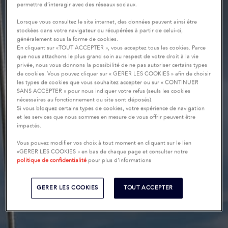
permettre d’interagir avec des réseaux sociaux.
Lorsque vous consultez le site internet, des données peuvent ainsi être
stockées dans votre navigateur ou récupérées à partir de celui-ci,
généralement sous la forme de cookies.
En cliquant sur «TOUT ACCEPTER », vous acceptez tous les cookies. Parce
que nous attachons le plus grand soin au respect de votre droit à la vie
privée, nous vous donnons la possibilité de ne pas autoriser certains types
de cookies. Vous pouvez cliquer sur « GERER LES COOKIES » afin de choisir
les types de cookies que vous souhaitez accepter ou sur « CONTINUER
SANS ACCEPTER » pour nous indiquer votre refus (seuls les cookies
nécessaires au fonctionnement du site sont déposés).
Si vous bloquez certains types de cookies, votre expérience de navigation
et les services que nous sommes en mesure de vous offrir peuvent être
impactés.
Vous pouvez modifier vos choix à tout moment en cliquant sur le lien
«GERER LES COOKIES » en bas de chaque page et consulter notre
politique de confidentialité
pour plus d’informations
GERER LES COOKIES
TOUT ACCEPTER