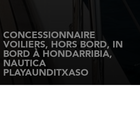
CONCESSIONNAIRE
VOILIERS, HORS BORD, IN
BORD À HONDARRIBIA,
NAUTICA
PLAYAUNDITXASO
ACCUEIL
CONCESSIONNAIRES
NAUTICA PLAYAUNDITXASO
Paseo Ramon Iribarren, s/n P.Dep.de
Hondarrribia Pab 3y4
20280
HONDARRIBIA