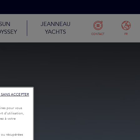
SUN
JEANNEAU
YSSEY
YACHTS
CONTACT
FR
 SANS ACCEPTER
ires pour vous
t d’utilisation,
ez à votre
r ou récupérées