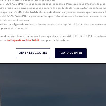
sur «TOUT ACCEPTER », vous acceptez tous les cookies. Parce que nous attachons le plus
tre droit à la vie privée, nous vous donnons la possibilité de ne pas autoriser certains ty
cliquer sur « GERER LES COOKIES » afin de choisir les types de cookies que vous souhai
UER SANS ACCEPTER » pour nous indiquer votre refus (seuls les cookies nécessaires au
nt du site sont déposés).
uez certains types de cookies, votre expérience de navigation et les services que nous s
ir peuvent être impactés.
modifier vos choix à tout moment en cliquant sur le lien «GERER LES COOKIES » en bas
 notre
politique de confidentialité
pour plus d’informations
GERER LES COOKIES
TOUT ACCEPTER