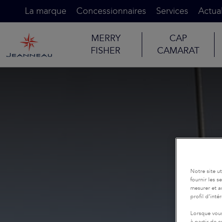
La marque
Concessionnaires
Services
Actual
MERRY
CAP
FISHER
CAMARAT
Notre site u
fournir les 
mesurer et a
profil d’inté
Lorsque vous
à partir de 