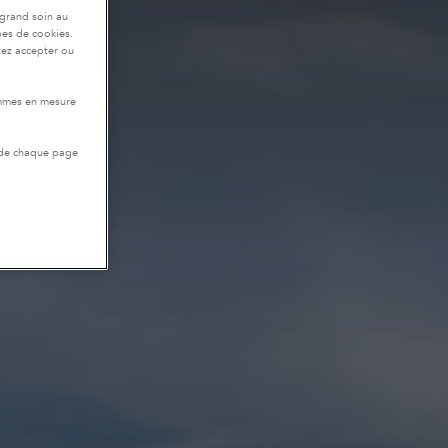
 grand soin au
pes de cookies.
tez accepter ou
ommes en mesure
 de chaque page