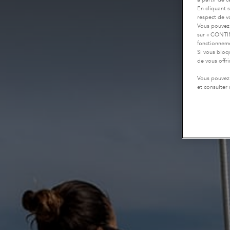
En cliquant 
respect de vo
Vous pouvez 
sur « CONTIN
fonctionneme
Si vous bloq
de vous offr
Vous pouvez 
et consulter