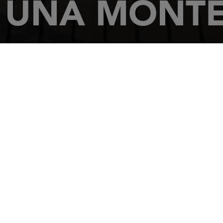
UNA MONT
ACCUEIL
CONCESSIONNAIRES
UNA MONTENEGRO
Istarsk
85320
T
Tél.: 382 3