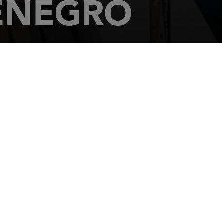
ENEGRO
a 3
IVAT
2 675 001