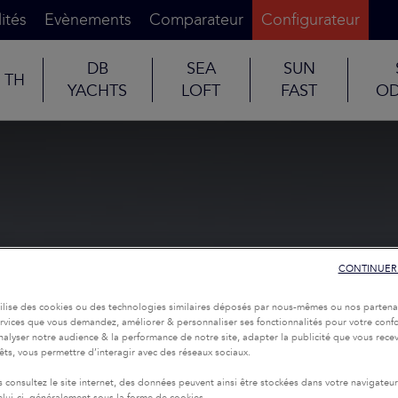
ités
Evènements
Comparateur
Configurateur
DB
SEA
SUN
TH
YACHTS
LOFT
FAST
OD
CONTINUER
tilise des cookies ou des technologies similaires déposés par nous-mêmes ou nos partena
services que vous demandez, améliorer & personnaliser ses fonctionnalités pour votre confor
nalyser notre audience & la performance de notre site, adapter la publicité que vous recev
rêts, vous permettre d’interagir avec des réseaux sociaux.
 consultez le site internet, des données peuvent ainsi être stockées dans votre navigateu
celui-ci, généralement sous la forme de cookies.