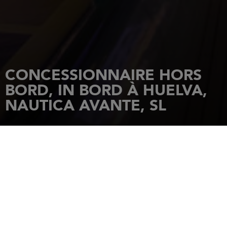
CONCESSIONNAIRE HORS
BORD, IN BORD À HUELVA,
NAUTICA AVANTE, SL
ACCUEIL
CONCESSIONNAIRES
NAUTICA AVANTE, SL
C/ALONSO DE OJEDA S/N°17
21002
HUELVA
Tél.: 34/959,54,13,06