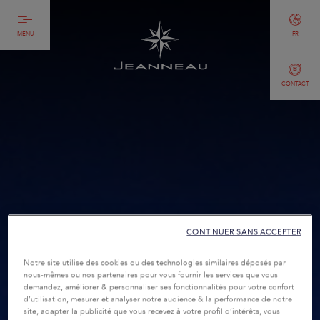
MENU
FR
CONTACT
CONTINUER SANS ACCEPTER
Notre site utilise des cookies ou des technologies similaires déposés par
nous-mêmes ou nos partenaires pour vous fournir les services que vous
demandez, améliorer & personnaliser ses fonctionnalités pour votre confort
d’utilisation, mesurer et analyser notre audience & la performance de notre
site, adapter la publicité que vous recevez à votre profil d’intérêts, vous