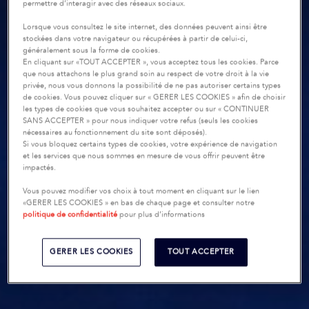
permettre d’interagir avec des réseaux sociaux.
Lorsque vous consultez le site internet, des données peuvent ainsi être
stockées dans votre navigateur ou récupérées à partir de celui-ci,
généralement sous la forme de cookies.
En cliquant sur «TOUT ACCEPTER », vous acceptez tous les cookies. Parce
que nous attachons le plus grand soin au respect de votre droit à la vie
privée, nous vous donnons la possibilité de ne pas autoriser certains types
de cookies. Vous pouvez cliquer sur « GERER LES COOKIES » afin de choisir
les types de cookies que vous souhaitez accepter ou sur « CONTINUER
SANS ACCEPTER » pour nous indiquer votre refus (seuls les cookies
nécessaires au fonctionnement du site sont déposés).
Si vous bloquez certains types de cookies, votre expérience de navigation
et les services que nous sommes en mesure de vous offrir peuvent être
impactés.
Vous pouvez modifier vos choix à tout moment en cliquant sur le lien
«GERER LES COOKIES » en bas de chaque page et consulter notre
politique de confidentialité
pour plus d’informations
GERER LES COOKIES
TOUT ACCEPTER