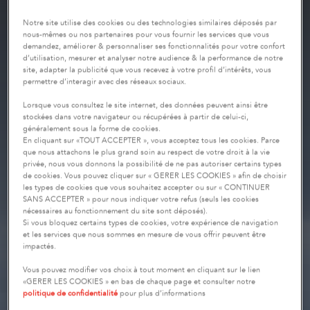
Notre site utilise des cookies ou des technologies similaires déposés par
nous-mêmes ou nos partenaires pour vous fournir les services que vous
demandez, améliorer & personnaliser ses fonctionnalités pour votre confort
d’utilisation, mesurer et analyser notre audience & la performance de notre
site, adapter la publicité que vous recevez à votre profil d’intérêts, vous
permettre d’interagir avec des réseaux sociaux.
Lorsque vous consultez le site internet, des données peuvent ainsi être
stockées dans votre navigateur ou récupérées à partir de celui-ci,
généralement sous la forme de cookies.
En cliquant sur «TOUT ACCEPTER », vous acceptez tous les cookies. Parce
que nous attachons le plus grand soin au respect de votre droit à la vie
privée, nous vous donnons la possibilité de ne pas autoriser certains types
de cookies. Vous pouvez cliquer sur « GERER LES COOKIES » afin de choisir
les types de cookies que vous souhaitez accepter ou sur « CONTINUER
SANS ACCEPTER » pour nous indiquer votre refus (seuls les cookies
nécessaires au fonctionnement du site sont déposés).
Si vous bloquez certains types de cookies, votre expérience de navigation
et les services que nous sommes en mesure de vous offrir peuvent être
impactés.
Vous pouvez modifier vos choix à tout moment en cliquant sur le lien
«GERER LES COOKIES » en bas de chaque page et consulter notre
politique de confidentialité
pour plus d’informations