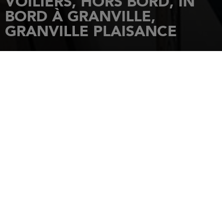
VOILIERS, HORS BORD, IN
BORD À GRANVILLE,
GRANVILLE PLAISANCE
ACCUEIL
CONCESSIONNAIRES
GRANVILLE PLAISANCE
43 RUE DU CONILLOT
50400
GRANVILLE