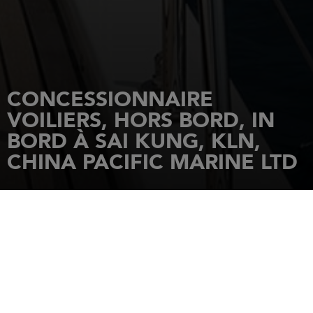
CONCESSIONNAIRE
VOILIERS, HORS BORD, IN
BORD À SAI KUNG, KLN,
CHINA PACIFIC MARINE LTD
ACCUEIL
CONCESSIONNAIRES
CHINA PACIFIC MARINE LTD
Shop B11 Marina Cove Shopping
Arcade
SAI KUNG, KLN