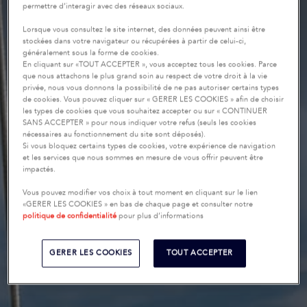
permettre d’interagir avec des réseaux sociaux.
Lorsque vous consultez le site internet, des données peuvent ainsi être
stockées dans votre navigateur ou récupérées à partir de celui-ci,
généralement sous la forme de cookies.
En cliquant sur «TOUT ACCEPTER », vous acceptez tous les cookies. Parce
que nous attachons le plus grand soin au respect de votre droit à la vie
privée, nous vous donnons la possibilité de ne pas autoriser certains types
de cookies. Vous pouvez cliquer sur « GERER LES COOKIES » afin de choisir
les types de cookies que vous souhaitez accepter ou sur « CONTINUER
SANS ACCEPTER » pour nous indiquer votre refus (seuls les cookies
nécessaires au fonctionnement du site sont déposés).
Si vous bloquez certains types de cookies, votre expérience de navigation
et les services que nous sommes en mesure de vous offrir peuvent être
impactés.
Vous pouvez modifier vos choix à tout moment en cliquant sur le lien
«GERER LES COOKIES » en bas de chaque page et consulter notre
politique de confidentialité
pour plus d’informations
GERER LES COOKIES
TOUT ACCEPTER