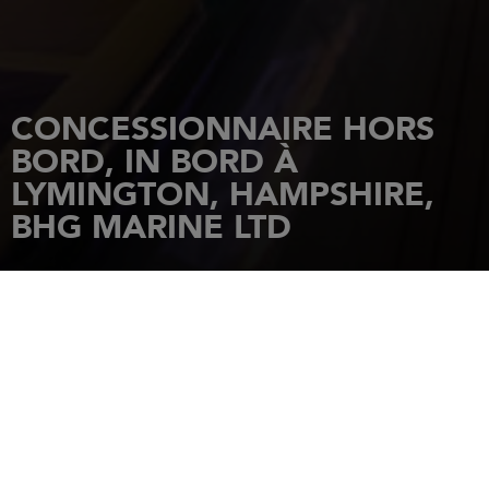
CONCESSIONNAIRE HORS
BORD, IN BORD À
LYMINGTON, HAMPSHIRE,
BHG MARINE LTD
ACCUEIL
CONCESSIONNAIRES
BHG MARINE LTD
The Shipyard Bath Road
SO41 3YL
LYMINGTON, HAMPSHIRE
Tél.: 44 / 1590 613 600