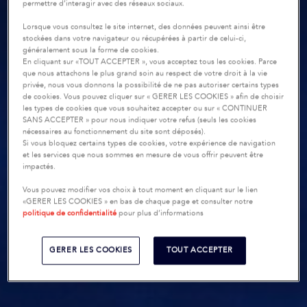
permettre d’interagir avec des réseaux sociaux.
Lorsque vous consultez le site internet, des données peuvent ainsi être
stockées dans votre navigateur ou récupérées à partir de celui-ci,
généralement sous la forme de cookies.
En cliquant sur «TOUT ACCEPTER », vous acceptez tous les cookies. Parce
que nous attachons le plus grand soin au respect de votre droit à la vie
privée, nous vous donnons la possibilité de ne pas autoriser certains types
de cookies. Vous pouvez cliquer sur « GERER LES COOKIES » afin de choisir
les types de cookies que vous souhaitez accepter ou sur « CONTINUER
SANS ACCEPTER » pour nous indiquer votre refus (seuls les cookies
nécessaires au fonctionnement du site sont déposés).
Si vous bloquez certains types de cookies, votre expérience de navigation
et les services que nous sommes en mesure de vous offrir peuvent être
impactés.
Vous pouvez modifier vos choix à tout moment en cliquant sur le lien
«GERER LES COOKIES » en bas de chaque page et consulter notre
politique de confidentialité
pour plus d’informations
GERER LES COOKIES
TOUT ACCEPTER