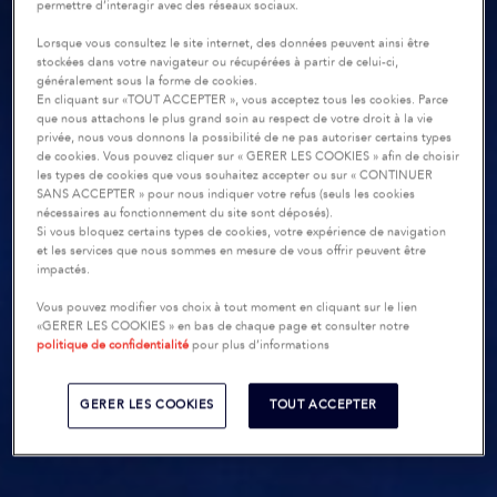
permettre d’interagir avec des réseaux sociaux.
Lorsque vous consultez le site internet, des données peuvent ainsi être
stockées dans votre navigateur ou récupérées à partir de celui-ci,
généralement sous la forme de cookies.
En cliquant sur «TOUT ACCEPTER », vous acceptez tous les cookies. Parce
que nous attachons le plus grand soin au respect de votre droit à la vie
privée, nous vous donnons la possibilité de ne pas autoriser certains types
de cookies. Vous pouvez cliquer sur « GERER LES COOKIES » afin de choisir
les types de cookies que vous souhaitez accepter ou sur « CONTINUER
SANS ACCEPTER » pour nous indiquer votre refus (seuls les cookies
nécessaires au fonctionnement du site sont déposés).
Si vous bloquez certains types de cookies, votre expérience de navigation
et les services que nous sommes en mesure de vous offrir peuvent être
impactés.
Vous pouvez modifier vos choix à tout moment en cliquant sur le lien
«GERER LES COOKIES » en bas de chaque page et consulter notre
politique de confidentialité
pour plus d’informations
GERER LES COOKIES
TOUT ACCEPTER