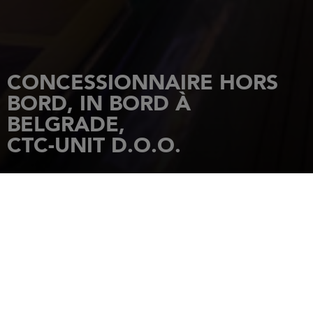
CONCESSIONNAIRE HORS
BORD, IN BORD À
BELGRADE,
CTC-UNIT D.O.O.
ACCUEIL
CONCESSIONNAIRES
CTC-UNIT D.O.O.
Ul.Nicifora Ninkovica 5/02 Beograd
11000
BELGRADE
Tél.: 381 63 359 999