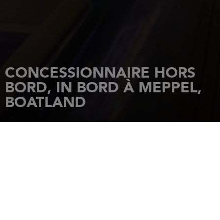
CONCESSIONNAIRE HORS
BORD, IN BORD À MEPPEL,
BOATLAND
ACCUEIL
CONCESSIONNAIRES
BOATLAND
Setheweg 18
7942 LB
MEPPEL
Tél.: +31 522 240 511