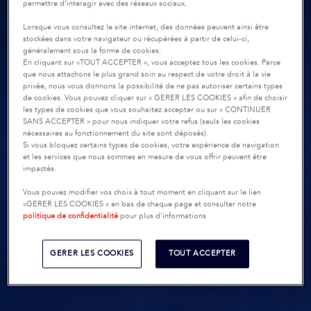
permettre d’interagir avec des réseaux sociaux.
Lorsque vous consultez le site internet, des données peuvent ainsi être
stockées dans votre navigateur ou récupérées à partir de celui-ci,
généralement sous la forme de cookies.
En cliquant sur «TOUT ACCEPTER », vous acceptez tous les cookies. Parce
que nous attachons le plus grand soin au respect de votre droit à la vie
privée, nous vous donnons la possibilité de ne pas autoriser certains types
de cookies. Vous pouvez cliquer sur « GERER LES COOKIES » afin de choisir
les types de cookies que vous souhaitez accepter ou sur « CONTINUER
SANS ACCEPTER » pour nous indiquer votre refus (seuls les cookies
nécessaires au fonctionnement du site sont déposés).
Si vous bloquez certains types de cookies, votre expérience de navigation
et les services que nous sommes en mesure de vous offrir peuvent être
impactés.
Vous pouvez modifier vos choix à tout moment en cliquant sur le lien
«GERER LES COOKIES » en bas de chaque page et consulter notre
politique de confidentialité
pour plus d’informations
GERER LES COOKIES
TOUT ACCEPTER