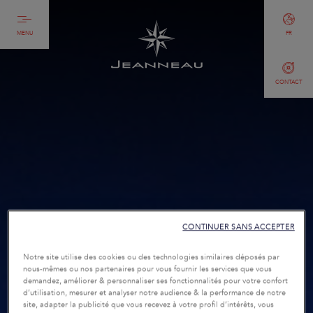
MENU
FR
CONTACT
CONTINUER SANS ACCEPTER
Notre site utilise des cookies ou des technologies similaires déposés par
nous-mêmes ou nos partenaires pour vous fournir les services que vous
demandez, améliorer & personnaliser ses fonctionnalités pour votre confort
d’utilisation, mesurer et analyser notre audience & la performance de notre
site, adapter la publicité que vous recevez à votre profil d’intérêts, vous