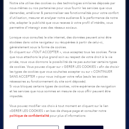
Notre site utilise des cookies ou des technologies similaires déposés par
nous-mêmes ou nos partenaires pour vous fournir les services que vous
demandez, améliorer & personnaliser ses fonctionnalités pour votre confort
d’utilisation, mesurer et analyser notre audience & la performance de notre
site, adapter la publicité que vous recevez à votre profil d’intérêts, vous
permettre d’interagir avec des réseaux sociaux.
Lorsque vous consultez le site internet, des données peuvent ainsi être
stockées dans votre navigateur ou récupérées à partir de celui-ci,
généralement sous la forme de cookies.
En cliquant sur «TOUT ACCEPTER », vous acceptez tous les cookies. Parce
que nous attachons le plus grand soin au respect de votre droit à la vie
privée, nous vous donnons la possibilité de ne pas autoriser certains types
de cookies. Vous pouvez cliquer sur « GERER LES COOKIES » afin de choisir
les types de cookies que vous souhaitez accepter ou sur « CONTINUER
SANS ACCEPTER » pour nous indiquer votre refus (seuls les cookies
nécessaires au fonctionnement du site sont déposés).
Si vous bloquez certains types de cookies, votre expérience de navigation
et les services que nous sommes en mesure de vous offrir peuvent être
impactés.
Vous pouvez modifier vos choix à tout moment en cliquant sur le lien
«GERER LES COOKIES » en bas de chaque page et consulter notre
politique de confidentialité
pour plus d’informations