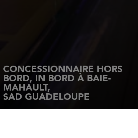
CONCESSIONNAIRE HORS
BORD, IN BORD À BAIE-
MAHAULT,
SAD GUADELOUPE
ACCUEIL
CONCESSIONNAIRES
SAD GUADELOUPE