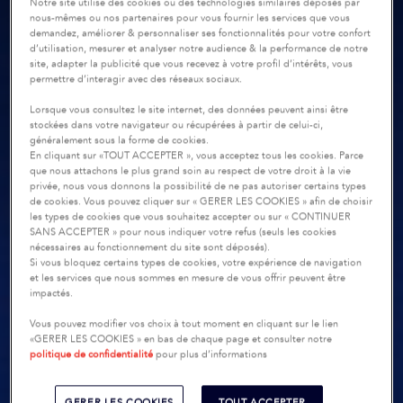
Notre site utilise des cookies ou des technologies similaires déposés par
nous-mêmes ou nos partenaires pour vous fournir les services que vous
demandez, améliorer & personnaliser ses fonctionnalités pour votre confort
d’utilisation, mesurer et analyser notre audience & la performance de notre
site, adapter la publicité que vous recevez à votre profil d’intérêts, vous
permettre d’interagir avec des réseaux sociaux.
Lorsque vous consultez le site internet, des données peuvent ainsi être
stockées dans votre navigateur ou récupérées à partir de celui-ci,
généralement sous la forme de cookies.
En cliquant sur «TOUT ACCEPTER », vous acceptez tous les cookies. Parce
que nous attachons le plus grand soin au respect de votre droit à la vie
privée, nous vous donnons la possibilité de ne pas autoriser certains types
de cookies. Vous pouvez cliquer sur « GERER LES COOKIES » afin de choisir
les types de cookies que vous souhaitez accepter ou sur « CONTINUER
SANS ACCEPTER » pour nous indiquer votre refus (seuls les cookies
nécessaires au fonctionnement du site sont déposés).
Si vous bloquez certains types de cookies, votre expérience de navigation
et les services que nous sommes en mesure de vous offrir peuvent être
impactés.
Vous pouvez modifier vos choix à tout moment en cliquant sur le lien
«GERER LES COOKIES » en bas de chaque page et consulter notre
politique de confidentialité
pour plus d’informations