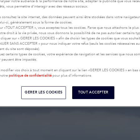
nalyser notre audience & la performance de notre site, adapter la publicité que vous recev
rêts, vous permettre d’interagir avec des réseaux sociaux.
 consultez le site internet, des données peuvent ainsi être stockées dans votre navigateu
celui-ci, généralement sous la forme de cookies.
sur «TOUT ACCEPTER », vous acceptez tous les cookies. Parce que nous attachons le plus
tre droit à la vie privée, nous vous donnons la possibilité de ne pas autoriser certains ty
cliquer sur « GERER LES COOKIES » afin de choisir les types de cookies que vous souhai
UER SANS ACCEPTER » pour nous indiquer votre refus (seuls les cookies nécessaires au
nt du site sont déposés).
uez certains types de cookies, votre expérience de navigation et les services que nous s
ir peuvent être impactés.
modifier vos choix à tout moment en cliquant sur le lien «GERER LES COOKIES » en bas
 notre
politique de confidentialité
pour plus d’informations
GERER LES COOKIES
TOUT ACCEPTER