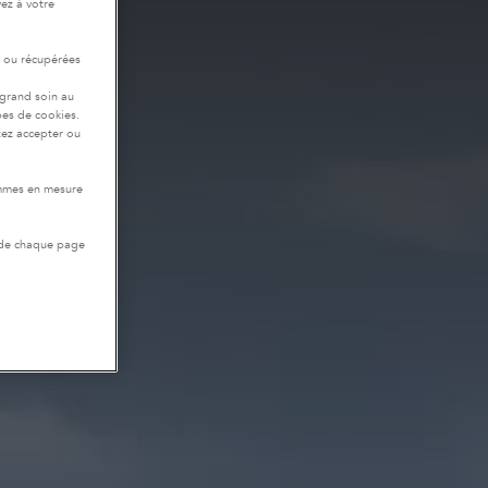
ez à votre
r ou récupérées
 grand soin au
pes de cookies.
tez accepter ou
ommes en mesure
 de chaque page