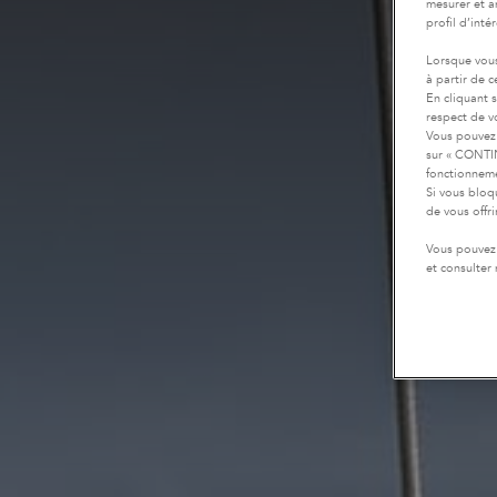
mesurer et a
profil d’inté
Lorsque vous
à partir de 
En cliquant 
respect de vo
Vous pouvez 
sur « CONTIN
fonctionneme
Si vous bloq
de vous offr
Vous pouvez 
et consulter