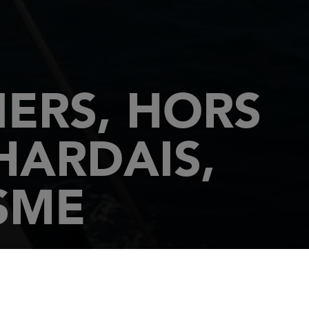
ERS, HORS
HARDAIS,
SME