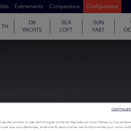
ités
Evènements
Comparateur
Configurateur
DB
SEA
SUN
TH
YACHTS
LOFT
FAST
OD
CONTINUER
tilise des cookies ou des technologies similaires déposés par nous-mêmes ou nos partena
services que vous demandez, améliorer & personnaliser ses fonctionnalités pour votre confor