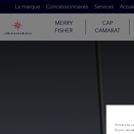
La marque
Concessionnaires
Services
Actual
MERRY
CAP
FISHER
CAMARAT
Notre site u
fournir les 