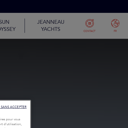
SUN
JEANNEAU
YSSEY
YACHTS
CONTACT
FR
 SANS ACCEPTER
ires pour vous
t d’utilisation,