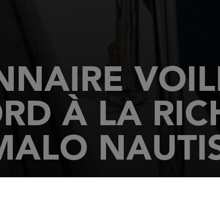
NAIRE VOILI
ORD À LA RIC
 MALO NAUTI