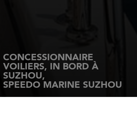
CONCESSIONNAIRE
VOILIERS, IN BORD À
SUZHOU,
SPEEDO MARINE SUZHOU
ACCUEIL
CONCESSIONNAIRES
SPEEDO MARINE SUZHOU
26 HUAN TAIHU AVENUE, TAIHU
NATIONAL TOURISM RESORT