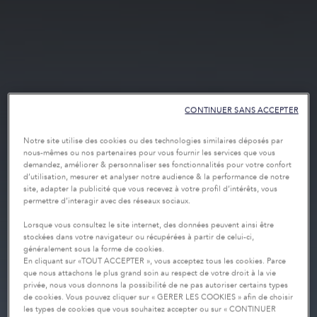
CONTINUER SANS ACCEPTER
Notre site utilise des cookies ou des technologies similaires déposés par
nous-mêmes ou nos partenaires pour vous fournir les services que vous
demandez, améliorer & personnaliser ses fonctionnalités pour votre confort
d’utilisation, mesurer et analyser notre audience & la performance de notre
site, adapter la publicité que vous recevez à votre profil d’intérêts, vous
permettre d’interagir avec des réseaux sociaux.
Lorsque vous consultez le site internet, des données peuvent ainsi être
stockées dans votre navigateur ou récupérées à partir de celui-ci,
généralement sous la forme de cookies.
En cliquant sur «TOUT ACCEPTER », vous acceptez tous les cookies. Parce
que nous attachons le plus grand soin au respect de votre droit à la vie
privée, nous vous donnons la possibilité de ne pas autoriser certains types
de cookies. Vous pouvez cliquer sur « GERER LES COOKIES » afin de choisir
les types de cookies que vous souhaitez accepter ou sur « CONTINUER