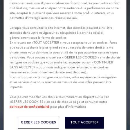
demandez, améliorer & personnaliser ses fonctionnalités pour votre confort
d’utilisation, mesurer et analyser notre audience & la performance de notre
site, adapter la publicité que vous recevez à votre profil d’intérêts, vous
permettre d’interagir avec des réseaux sociaux.
Lorsque vous consultez le site internet, des données peuvent ainsi être
stockées dans votre navigateur ou récupérées à partir de celui-ci,
généralement sous la forme de cookies.
En cliquant sur «TOUT ACCEPTER », vous acceptez tous les cookies. Parce
que nous attachons le plus grand soin au respect de votre droit à la vie
privée, nous vous donnons la possibilité de ne pas autoriser certains types
de cookies. Vous pouvez cliquer sur « GERER LES COOKIES » afin de choisir
les types de cookies que vous souhaitez accepter ou sur « CONTINUER
SANS ACCEPTER » pour nous indiquer votre refus (seuls les cookies
nécessaires au fonctionnement du site sont déposés).
Si vous bloquez certains types de cookies, votre expérience de navigation
et les services que nous sommes en mesure de vous offrir peuvent être
impactés.
Vous pouvez modifier vos choix à tout moment en cliquant sur le lien
«GERER LES COOKIES » en bas de chaque page et consulter notre
politique de confidentialité
pour plus d’informations
GERER LES COOKIES
TOUT ACCEPTER