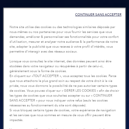
CONTINUER SANS ACCEPTER
Notre site utilise des cookies ou des technologies similaires déposés par
nous-mêmes ou nos partenaires pour vous fournir les services que vous
demandez, améliorer & personnaliser ses fonctionnalités pour votre confort
d’utilisation, mesurer et analyser notre audience & la performance de notre
site, adapter la publicité que vous recevez à votre profil d’intérêts, vous
permettre d’interagir avec des réseaux sociaux.
Lorsque vous consultez le site internet, des données peuvent ainsi être
stockées dans votre navigateur ou récupérées à partir de celui-ci,
généralement sous la forme de cookies.
En cliquant sur «TOUT ACCEPTER », vous acceptez tous les cookies. Parce
que nous attachons le plus grand soin au respect de votre droit à la vie
privée, nous vous donnons la possibilité de ne pas autoriser certains types
de cookies. Vous pouvez cliquer sur « GERER LES COOKIES » afin de choisir
les types de cookies que vous souhaitez accepter ou sur « CONTINUER
SANS ACCEPTER » pour nous indiquer votre refus (seuls les cookies
nécessaires au fonctionnement du site sont déposés).
Si vous bloquez certains types de cookies, votre expérience de navigation
et les services que nous sommes en mesure de vous offrir peuvent être
impactés.