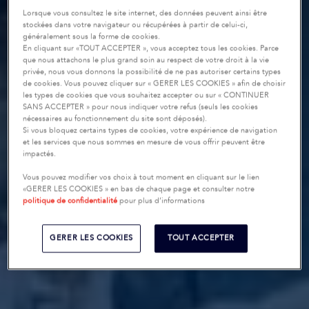
Lorsque vous consultez le site internet, des données peuvent ainsi être
stockées dans votre navigateur ou récupérées à partir de celui-ci,
généralement sous la forme de cookies.
En cliquant sur «TOUT ACCEPTER », vous acceptez tous les cookies. Parce
que nous attachons le plus grand soin au respect de votre droit à la vie
privée, nous vous donnons la possibilité de ne pas autoriser certains types
de cookies. Vous pouvez cliquer sur « GERER LES COOKIES » afin de choisir
les types de cookies que vous souhaitez accepter ou sur « CONTINUER
SANS ACCEPTER » pour nous indiquer votre refus (seuls les cookies
nécessaires au fonctionnement du site sont déposés).
Si vous bloquez certains types de cookies, votre expérience de navigation
et les services que nous sommes en mesure de vous offrir peuvent être
impactés.
Vous pouvez modifier vos choix à tout moment en cliquant sur le lien
«GERER LES COOKIES » en bas de chaque page et consulter notre
politique de confidentialité
pour plus d’informations
GERER LES COOKIES
TOUT ACCEPTER