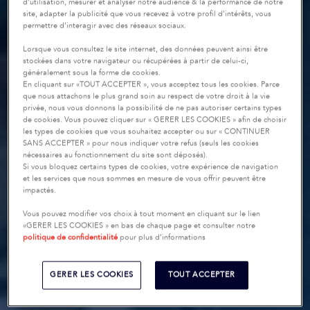
d’utilisation, mesurer et analyser notre audience & la performance de notre
site, adapter la publicité que vous recevez à votre profil d’intérêts, vous
permettre d’interagir avec des réseaux sociaux.
Lorsque vous consultez le site internet, des données peuvent ainsi être
stockées dans votre navigateur ou récupérées à partir de celui-ci,
généralement sous la forme de cookies.
En cliquant sur «TOUT ACCEPTER », vous acceptez tous les cookies. Parce
que nous attachons le plus grand soin au respect de votre droit à la vie
privée, nous vous donnons la possibilité de ne pas autoriser certains types
de cookies. Vous pouvez cliquer sur « GERER LES COOKIES » afin de choisir
les types de cookies que vous souhaitez accepter ou sur « CONTINUER
SANS ACCEPTER » pour nous indiquer votre refus (seuls les cookies
nécessaires au fonctionnement du site sont déposés).
Si vous bloquez certains types de cookies, votre expérience de navigation
et les services que nous sommes en mesure de vous offrir peuvent être
impactés.
Vous pouvez modifier vos choix à tout moment en cliquant sur le lien
«GERER LES COOKIES » en bas de chaque page et consulter notre
politique de confidentialité
pour plus d’informations
GERER LES COOKIES
TOUT ACCEPTER