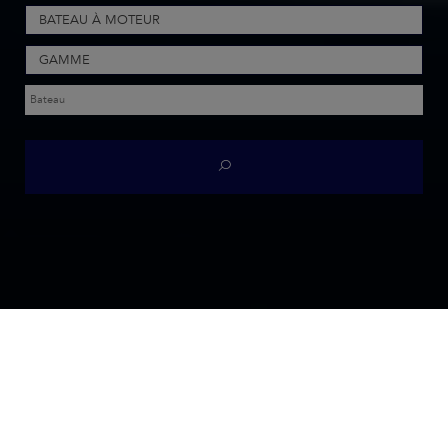
BATEAU À MOTEUR
GAMME
ACCUEIL
TROUVEZ TOUS LES ANCIENS MODÈLES DE BATEAUX À MOTEUR
JEANNEAU