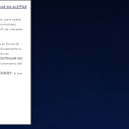
AR SIN ACEPTAR
os, para operar
u comodidad,
fil de intereses
e en forma de
rofundamente tu
clic en
ONTINUAR SIN
ncionamiento del
OOKIES
" al pie