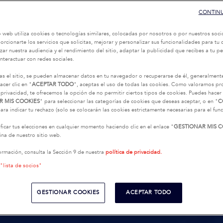
CONTINU
o web utiliza cookies o tecnologías similares, colocadas por nosotros o por nuestros soci
oporcionarte los servicios que solicitas, mejorar y personalizar sus funcionalidades para t
zar nuestra audiencia y el rendimiento del sitio, adaptar la publicidad que recibes a tu per
interactuar con redes sociales.
as el sitio, se pueden almacenar datos en tu navegador o recuperarse de él, generalment
acer clic en "
ACEPTAR TODO
", aceptas el uso de todas las cookies. Como valoramos p
 privacidad, te ofrecemos la opción de no permitir ciertos tipos de cookies. Puedes hacer 
R MIS COOKIES
" para seleccionar las categorías de cookies que deseas aceptar, o en "
C
ara indicar tu rechazo (solo se colocarán las cookies estrictamente necesarias para el fu
icar tus elecciones en cualquier momento haciendo clic en el enlace "
GESTIONAR MIS C
na de nuestro sitio web.
ormación, consulta la Sección 9 de nuestra
política de privacidad.
 "lista de socios"
GESTIONAR COOKIES
ACEPTAR TODO