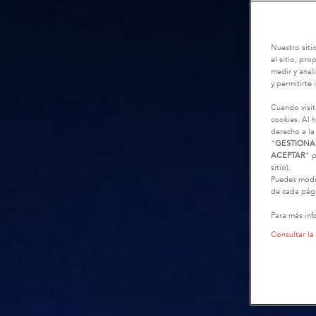
Nuestro siti
el sitio, pr
medir y anali
y permitirte 
Cuando visit
cookies. Al h
derecho a la
"
GESTIONA
ACEPTAR
" p
sitio).
Puedes modif
de cada pági
Para más inf
Consultar la