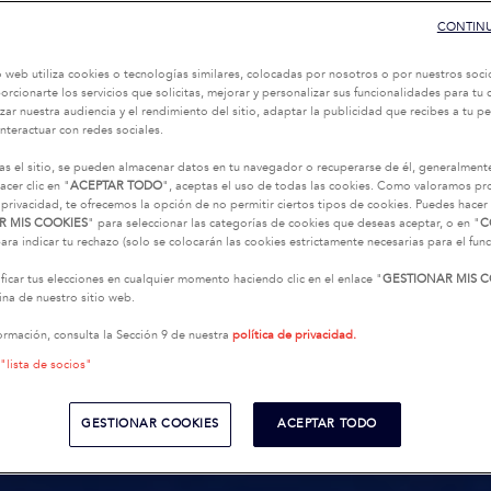
CONTINU
o web utiliza cookies o tecnologías similares, colocadas por nosotros o por nuestros soci
oporcionarte los servicios que solicitas, mejorar y personalizar sus funcionalidades para t
zar nuestra audiencia y el rendimiento del sitio, adaptar la publicidad que recibes a tu per
interactuar con redes sociales.
as el sitio, se pueden almacenar datos en tu navegador o recuperarse de él, generalment
acer clic en "
ACEPTAR TODO
", aceptas el uso de todas las cookies. Como valoramos p
 privacidad, te ofrecemos la opción de no permitir ciertos tipos de cookies. Puedes hacer 
R MIS COOKIES
" para seleccionar las categorías de cookies que deseas aceptar, o en "
C
ara indicar tu rechazo (solo se colocarán las cookies estrictamente necesarias para el fu
icar tus elecciones en cualquier momento haciendo clic en el enlace "
GESTIONAR MIS C
na de nuestro sitio web.
ormación, consulta la Sección 9 de nuestra
política de privacidad.
 "lista de socios"
GESTIONAR COOKIES
ACEPTAR TODO