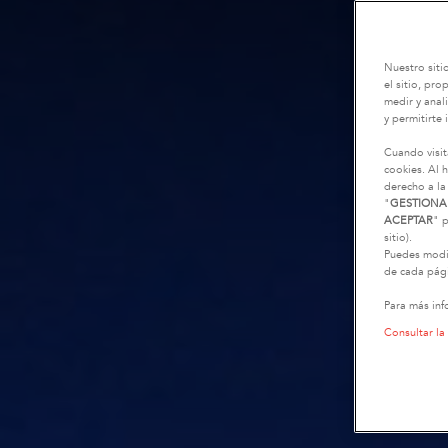
Nuestro siti
el sitio, pr
medir y anali
y permitirte 
Cuando visit
cookies. Al h
derecho a la
"
GESTIONA
ACEPTAR
" p
sitio).
Puedes modif
de cada pági
Para más inf
Consultar la