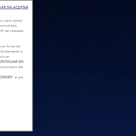
AR SIN ACEPTAR
os, para operar
u comodidad,
fil de intereses
e en forma de
rofundamente tu
clic en
ONTINUAR SIN
ncionamiento del
OOKIES
" al pie