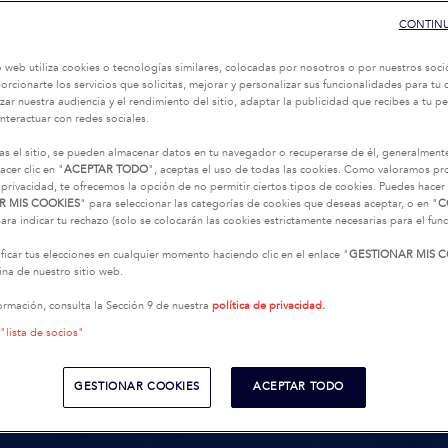
CONTINU
o web utiliza cookies o tecnologías similares, colocadas por nosotros o por nuestros soci
oporcionarte los servicios que solicitas, mejorar y personalizar sus funcionalidades para t
zar nuestra audiencia y el rendimiento del sitio, adaptar la publicidad que recibes a tu per
interactuar con redes sociales.
as el sitio, se pueden almacenar datos en tu navegador o recuperarse de él, generalment
acer clic en "
ACEPTAR TODO
", aceptas el uso de todas las cookies. Como valoramos p
 privacidad, te ofrecemos la opción de no permitir ciertos tipos de cookies. Puedes hacer 
R MIS COOKIES
" para seleccionar las categorías de cookies que deseas aceptar, o en "
C
ara indicar tu rechazo (solo se colocarán las cookies estrictamente necesarias para el fu
icar tus elecciones en cualquier momento haciendo clic en el enlace "
GESTIONAR MIS C
na de nuestro sitio web.
ormación, consulta la Sección 9 de nuestra
política de privacidad.
 "lista de socios"
GESTIONAR COOKIES
ACEPTAR TODO