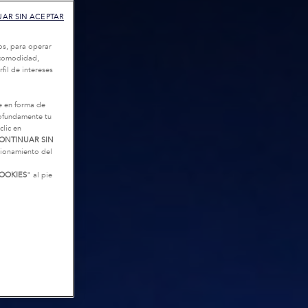
AR SIN ACEPTAR
os, para operar
u comodidad,
fil de intereses
e en forma de
rofundamente tu
clic en
ONTINUAR SIN
ncionamiento del
OOKIES
" al pie