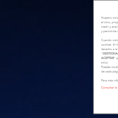
Nuestro siti
el sitio, pr
medir y anali
y permitirte 
Cuando visit
cookies. Al h
derecho a la
"
GESTIONA
ACEPTAR
" p
sitio).
Puedes modif
de cada pági
Para más inf
Consultar la