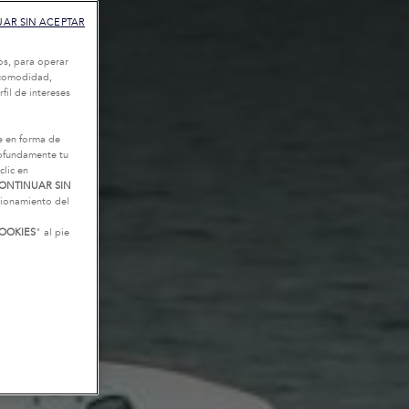
AR SIN ACEPTAR
os, para operar
u comodidad,
fil de intereses
e en forma de
rofundamente tu
clic en
ONTINUAR SIN
ncionamiento del
OOKIES
" al pie