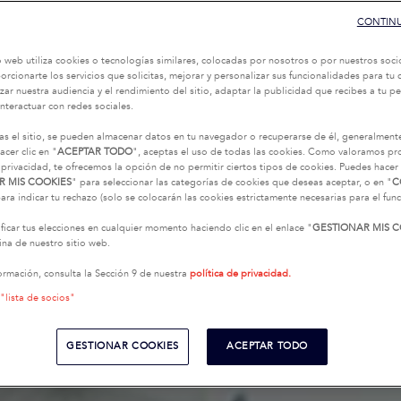
CONTINU
o web utiliza cookies o tecnologías similares, colocadas por nosotros o por nuestros soci
oporcionarte los servicios que solicitas, mejorar y personalizar sus funcionalidades para t
zar nuestra audiencia y el rendimiento del sitio, adaptar la publicidad que recibes a tu per
interactuar con redes sociales.
as el sitio, se pueden almacenar datos en tu navegador o recuperarse de él, generalment
acer clic en "
ACEPTAR TODO
", aceptas el uso de todas las cookies. Como valoramos p
 privacidad, te ofrecemos la opción de no permitir ciertos tipos de cookies. Puedes hacer 
R MIS COOKIES
" para seleccionar las categorías de cookies que deseas aceptar, o en "
C
ara indicar tu rechazo (solo se colocarán las cookies estrictamente necesarias para el fu
icar tus elecciones en cualquier momento haciendo clic en el enlace "
GESTIONAR MIS C
na de nuestro sitio web.
ormación, consulta la Sección 9 de nuestra
política de privacidad.
 "lista de socios"
GESTIONAR COOKIES
ACEPTAR TODO