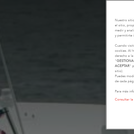
Nuestro siti
el sitio, pr
medir y anali
y permitirte 
Cuando visit
cookies. Al h
derecho a la
"
GESTIONA
ACEPTAR
" p
sitio).
Puedes modif
de cada pági
Para más inf
Consultar la