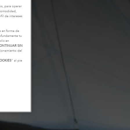
os, para operar
u comodidad,
fil de intereses
e en forma de
rofundamente tu
clic en
ONTINUAR SIN
ncionamiento del
OOKIES
" al pie