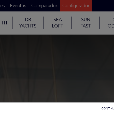
es
Eventos
Comparador
Configurador
DB
SEA
SUN
TH
YACHTS
LOFT
FAST
OD
CONTINU