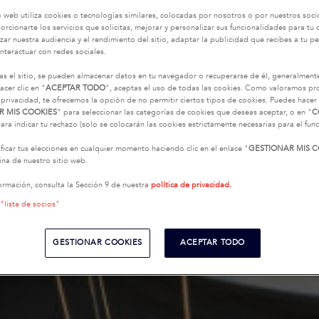
o web utiliza cookies o tecnologías similares, colocadas por nosotros o por nuestros soci
oporcionarte los servicios que solicitas, mejorar y personalizar sus funcionalidades para t
zar nuestra audiencia y el rendimiento del sitio, adaptar la publicidad que recibes a tu per
interactuar con redes sociales.
as el sitio, se pueden almacenar datos en tu navegador o recuperarse de él, generalment
acer clic en "
ACEPTAR TODO
", aceptas el uso de todas las cookies. Como valoramos p
 privacidad, te ofrecemos la opción de no permitir ciertos tipos de cookies. Puedes hacer 
R MIS COOKIES
" para seleccionar las categorías de cookies que deseas aceptar, o en "
C
ara indicar tu rechazo (solo se colocarán las cookies estrictamente necesarias para el fu
icar tus elecciones en cualquier momento haciendo clic en el enlace "
GESTIONAR MIS C
na de nuestro sitio web.
ormación, consulta la Sección 9 de nuestra
política de privacidad.
 "lista de socios"
GESTIONAR COOKIES
ACEPTAR TODO