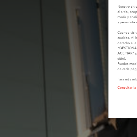
Nuestro siti
el sitio, pr
medir y anali
y permitirte 
Cuando visit
cookies. Al h
derecho a la
"
GESTIONA
ACEPTAR
" p
sitio).
Puedes modif
de cada pági
Para más inf
Consultar la