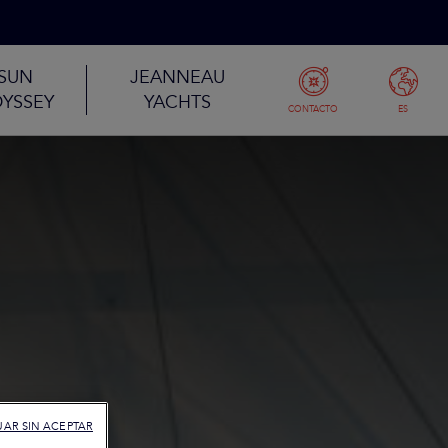
SUN
JEANNEAU
YSSEY
YACHTS
CONTACTO
ES
AR SIN ACEPTAR