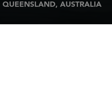
QUEENSLAND, AUSTRALIA
INICIO
NOVEDADES
MERRY FISHER IN QUEENSLAND, AUSTRALIA
22 julio 2020
HEAD FOR
QUEENSLAND,
AUSTRALIA WITH
THE NEW MERRY