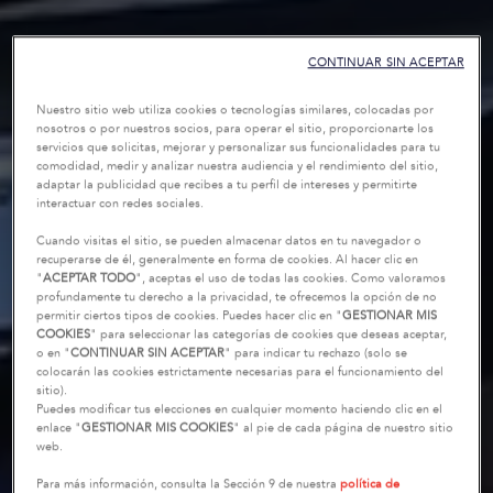
CONTINUAR SIN ACEPTAR
Nuestro sitio web utiliza cookies o tecnologías similares, colocadas por
nosotros o por nuestros socios, para operar el sitio, proporcionarte los
servicios que solicitas, mejorar y personalizar sus funcionalidades para tu
comodidad, medir y analizar nuestra audiencia y el rendimiento del sitio,
adaptar la publicidad que recibes a tu perfil de intereses y permitirte
interactuar con redes sociales.
Cuando visitas el sitio, se pueden almacenar datos en tu navegador o
recuperarse de él, generalmente en forma de cookies. Al hacer clic en
"
ACEPTAR TODO
", aceptas el uso de todas las cookies. Como valoramos
profundamente tu derecho a la privacidad, te ofrecemos la opción de no
permitir ciertos tipos de cookies. Puedes hacer clic en "
GESTIONAR MIS
COOKIES
" para seleccionar las categorías de cookies que deseas aceptar,
o en "
CONTINUAR SIN ACEPTAR
" para indicar tu rechazo (solo se
colocarán las cookies estrictamente necesarias para el funcionamiento del
sitio).
Puedes modificar tus elecciones en cualquier momento haciendo clic en el
enlace "
GESTIONAR MIS COOKIES
" al pie de cada página de nuestro sitio
web.
Para más información, consulta la Sección 9 de nuestra
política de