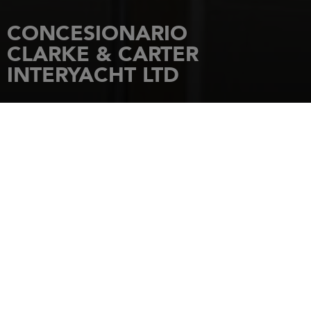
CONCESIONARIO
CLARKE & CARTER
INTERYACHT LTD
INICIO
CONCESIONARIOS
CLARKE & CARTER INTERYACHT LTD
BURNHAM YACHT HARBOUR
FOUNDRY LANE BURNHAM ON
CROUCH ESSEX
CM0 8BL
BURNHAM ON CROUCH
Tel.: .