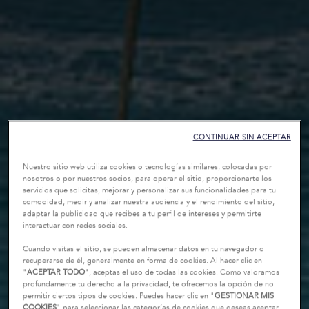
CONTINUAR SIN ACEPTAR
Nuestro sitio web utiliza cookies o tecnologías similares, colocadas por
nosotros o por nuestros socios, para operar el sitio, proporcionarte los
servicios que solicitas, mejorar y personalizar sus funcionalidades para tu
comodidad, medir y analizar nuestra audiencia y el rendimiento del sitio,
adaptar la publicidad que recibes a tu perfil de intereses y permitirte
interactuar con redes sociales.
Cuando visitas el sitio, se pueden almacenar datos en tu navegador o
recuperarse de él, generalmente en forma de cookies. Al hacer clic en
"
ACEPTAR TODO
", aceptas el uso de todas las cookies. Como valoramos
profundamente tu derecho a la privacidad, te ofrecemos la opción de no
permitir ciertos tipos de cookies. Puedes hacer clic en "
GESTIONAR MIS
COOKIES
" para seleccionar las categorías de cookies que deseas aceptar,