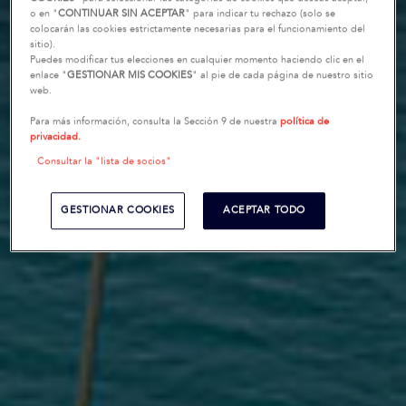
o en "
CONTINUAR SIN ACEPTAR
" para indicar tu rechazo (solo se
colocarán las cookies estrictamente necesarias para el funcionamiento del
sitio).
Puedes modificar tus elecciones en cualquier momento haciendo clic en el
enlace "
GESTIONAR MIS COOKIES
" al pie de cada página de nuestro sitio
web.
Para más información, consulta la Sección 9 de nuestra
política de
privacidad.
Consultar la "lista de socios"
GESTIONAR COOKIES
ACEPTAR TODO