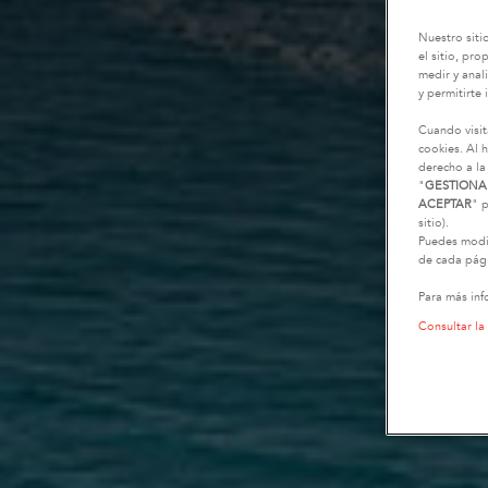
Nuestro siti
el sitio, pr
medir y anali
y permitirte 
Cuando visit
cookies. Al h
derecho a la
"
GESTIONA
ACEPTAR
" p
sitio).
Puedes modif
de cada pági
Para más inf
Consultar la