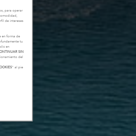
os, para operar
u comodidad,
fil de intereses
e en forma de
rofundamente tu
clic en
ONTINUAR SIN
ncionamiento del
OOKIES
" al pie