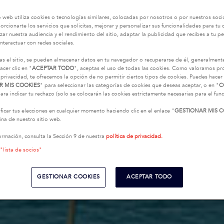
o web utiliza cookies o tecnologías similares, colocadas por nosotros o por nuestros soci
oporcionarte los servicios que solicitas, mejorar y personalizar sus funcionalidades para t
zar nuestra audiencia y el rendimiento del sitio, adaptar la publicidad que recibes a tu per
interactuar con redes sociales.
as el sitio, se pueden almacenar datos en tu navegador o recuperarse de él, generalment
acer clic en "
ACEPTAR TODO
", aceptas el uso de todas las cookies. Como valoramos p
 privacidad, te ofrecemos la opción de no permitir ciertos tipos de cookies. Puedes hacer 
R MIS COOKIES
" para seleccionar las categorías de cookies que deseas aceptar, o en "
C
ara indicar tu rechazo (solo se colocarán las cookies estrictamente necesarias para el fu
icar tus elecciones en cualquier momento haciendo clic en el enlace "
GESTIONAR MIS C
na de nuestro sitio web.
ormación, consulta la Sección 9 de nuestra
política de privacidad.
 "lista de socios"
GESTIONAR COOKIES
ACEPTAR TODO