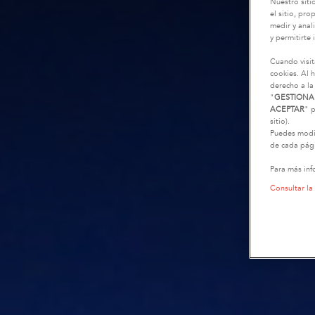
Nuestro siti
el sitio, pr
medir y anali
y permitirte 
Cuando visit
cookies. Al h
derecho a la
"
GESTIONA
ACEPTAR
" p
sitio).
Puedes modif
de cada pági
Para más inf
Consultar la