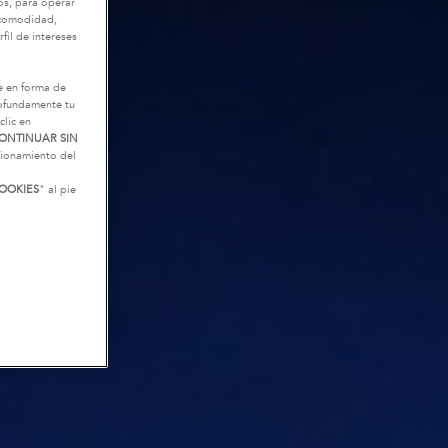
os, para operar
u comodidad,
fil de intereses
e en forma de
rofundamente tu
clic en
ONTINUAR SIN
ncionamiento del
OOKIES
" al pie