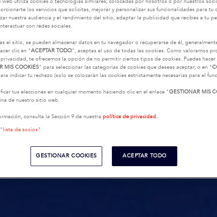
o web utiliza cookies o tecnologías similares, colocadas por nosotros o por nuestros soci
oporcionarte los servicios que solicitas, mejorar y personalizar sus funcionalidades para t
zar nuestra audiencia y el rendimiento del sitio, adaptar la publicidad que recibes a tu per
interactuar con redes sociales.
as el sitio, se pueden almacenar datos en tu navegador o recuperarse de él, generalment
acer clic en "
ACEPTAR TODO
", aceptas el uso de todas las cookies. Como valoramos p
 privacidad, te ofrecemos la opción de no permitir ciertos tipos de cookies. Puedes hacer 
R MIS COOKIES
" para seleccionar las categorías de cookies que deseas aceptar, o en "
C
ara indicar tu rechazo (solo se colocarán las cookies estrictamente necesarias para el fu
icar tus elecciones en cualquier momento haciendo clic en el enlace "
GESTIONAR MIS C
na de nuestro sitio web.
ormación, consulta la Sección 9 de nuestra
política de privacidad.
 "lista de socios"
GESTIONAR COOKIES
ACEPTAR TODO