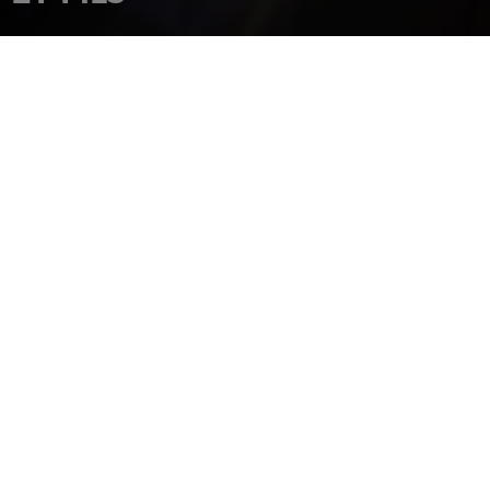
INICIO
CONCESIONARIOS
MARINE DANIEL MASSON ET FILS
950 rue Principale
J0J1G0
St Paul de l ile aux Noix
Tel.: 450-291-5000