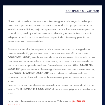
CONTINUAR SIN ACEPTAR
Nuestro sitio web utiliza cookies o tecnologías similares, colocadas por
nosotros o por nuestros socios, para operar el sitio, proporcionarte los
servicios que solicitas, mejorar y personalizar sus funcionalidades para tu
comodidad, medir y analizar nuestra audiencia y el rendimiento del sitio,
adaptar la publicidad que recibes a tu perfil de intereses y permitirte
interactuar con redes sociales.
Cuando visitas el sitio, se pueden almacenar datos en tu navegador o
recuperarse de él, generalmente en forma de cookies. Al hacer clic en
"
ACEPTAR TODO
", aceptas el uso de todas las cookies. Como valoramos
profundamente tu derecho a la privacidad, te ofrecemos la opción de no
permitir ciertos tipos de cookies. Puedes hacer clic en "
GESTIONAR MIS
COOKIES
" para seleccionar las categorías de cookies que deseas aceptar,
o en "
CONTINUAR SIN ACEPTAR
" para indicar tu rechazo (solo se
colocarán las cookies estrictamente necesarias para el funcionamiento del
sitio).
Puedes modificar tus elecciones en cualquier momento haciendo clic en el
enlace "
GESTIONAR MIS COOKIES
" al pie de cada página de nuestro sitio
web.
Para más información, consulta la Sección 9 de nuestra
política de
privacidad.