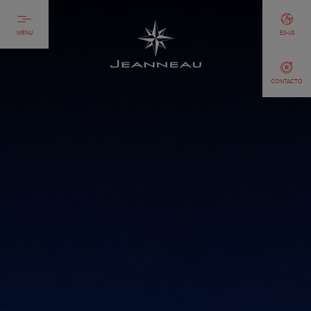
MENU
ES-US
CONTACTO