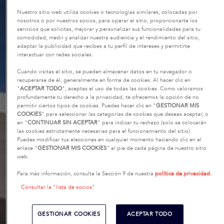
Nuestro sitio web utiliza cookies o tecnologías similares, colocadas por
nosotros o por nuestros socios, para operar el sitio, proporcionarte los
servicios que solicitas, mejorar y personalizar sus funcionalidades para tu
comodidad, medir y analizar nuestra audiencia y el rendimiento del sitio,
adaptar la publicidad que recibes a tu perfil de intereses y permitirte
interactuar con redes sociales.
Cuando visitas el sitio, se pueden almacenar datos en tu navegador o
recuperarse de él, generalmente en forma de cookies. Al hacer clic en
"
ACEPTAR TODO
", aceptas el uso de todas las cookies. Como valoramos
profundamente tu derecho a la privacidad, te ofrecemos la opción de no
permitir ciertos tipos de cookies. Puedes hacer clic en "
GESTIONAR MIS
COOKIES
" para seleccionar las categorías de cookies que deseas aceptar, o
en "
CONTINUAR SIN ACEPTAR
" para indicar tu rechazo (solo se colocarán
las cookies estrictamente necesarias para el funcionamiento del sitio).
Puedes modificar tus elecciones en cualquier momento haciendo clic en el
enlace "
GESTIONAR MIS COOKIES
" al pie de cada página de nuestro sitio
web.
Para más información, consulta la Sección 9 de nuestra
política de privacidad.
Consultar la "lista de socios"
GESTIONAR COOKIES
ACEPTAR TODO