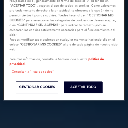
recuperarse de él, generalmente en forma de cookies. Al hacer clic en
"
ACEPTAR TODO
", aceptas el uso de todas las cookies. Como valoramos
profundamente tu derecho a la privacidad, te ofrecemos la opción de no
permitir ciertos tipos de cookies. Puedes hacer clic en "
GESTIONAR MIS
COOKIES
" para seleccionar las categorías de cookies que deseas aceptar,
o en "
CONTINUAR SIN ACEPTAR
" para indicar tu rechazo (solo se
colocarán las cookies estrictamente necesarias para el funcionamiento del
sitio).
Puedes modificar tus elecciones en cualquier momento haciendo clic en el
enlace "
GESTIONAR MIS COOKIES
" al pie de cada página de nuestro sitio
web.
Para más información, consulta la Sección 9 de nuestra
política de
privacidad.
Consultar la "lista de socios"
GESTIONAR COOKIES
ACEPTAR TODO