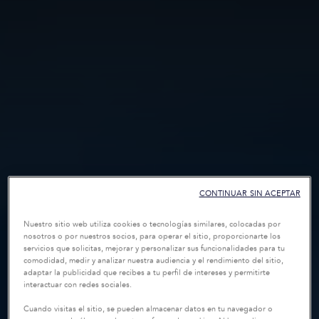
CONTINUAR SIN ACEPTAR
Nuestro sitio web utiliza cookies o tecnologías similares, colocadas por
nosotros o por nuestros socios, para operar el sitio, proporcionarte los
servicios que solicitas, mejorar y personalizar sus funcionalidades para tu
comodidad, medir y analizar nuestra audiencia y el rendimiento del sitio,
adaptar la publicidad que recibes a tu perfil de intereses y permitirte
interactuar con redes sociales.
Cuando visitas el sitio, se pueden almacenar datos en tu navegador o