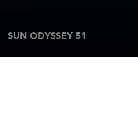
SUN ODYSSEY 51
INICIO
VELEROS
SUN ODYSSEY
SUN ODYSSEY 51
JEANNEAU HA