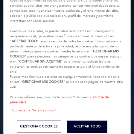
nosotros o por nuestros socios, para operar el sitio, proporcionarte los
servicios que solicitas, mejorar y personalizar sus funcionalidades para tu
comodidad, medir y analizar nuestra audiencia y el rendimiento del sitio,
adaptar la publicidad que recibes a tu perfil de intereses y permitirte
interactuar con redes sociales.
Cuando visitas el sitio, se pueden almacenar datos en tu navegador o
recuperarse de él, generalmente en forma de cookies. Al hacer clic en
"
ACEPTAR TODO
", aceptas el uso de todas las cookies. Como valoramos
profundamente tu derecho a la privacidad, te ofrecemos la opción de no
permitir ciertos tipos de cookies. Puedes hacer clic en "
GESTIONAR MIS
COOKIES
" para seleccionar las categorías de cookies que deseas aceptar,
o en "
CONTINUAR SIN ACEPTAR
" para indicar tu rechazo (solo se
colocarán las cookies estrictamente necesarias para el funcionamiento del
sitio).
Puedes modificar tus elecciones en cualquier momento haciendo clic en el
enlace "
GESTIONAR MIS COOKIES
" al pie de cada página de nuestro sitio
web.
Para más información, consulta la Sección 9 de nuestra
política de
privacidad.
Consultar la "lista de socios"
GESTIONAR COOKIES
ACEPTAR TODO