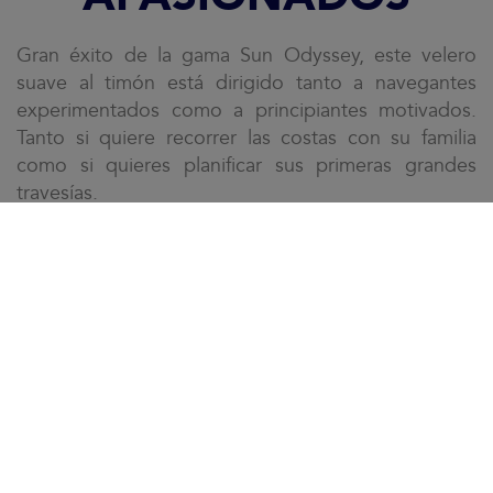
Gran éxito de la gama Sun Odyssey, este velero
suave al timón está dirigido tanto a navegantes
experimentados como a principiantes motivados.
Tanto si quiere recorrer las costas con su familia
como si quieres planificar sus primeras grandes
travesías.
Tecnología Seanapps a bordo. Para obtener más
información,
haga clic aquí
.
CONFIGURAR