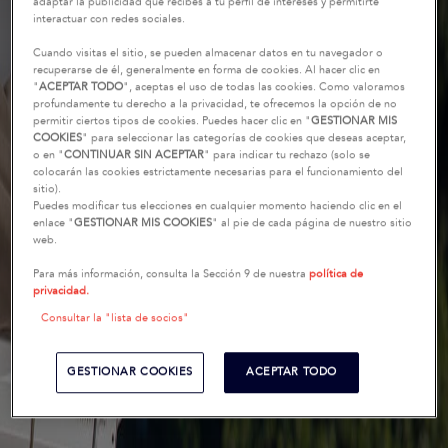
adaptar la publicidad que recibes a tu perfil de intereses y permitirte
interactuar con redes sociales.
Cuando visitas el sitio, se pueden almacenar datos en tu navegador o
recuperarse de él, generalmente en forma de cookies. Al hacer clic en
"
ACEPTAR TODO
", aceptas el uso de todas las cookies. Como valoramos
profundamente tu derecho a la privacidad, te ofrecemos la opción de no
permitir ciertos tipos de cookies. Puedes hacer clic en "
GESTIONAR MIS
COOKIES
" para seleccionar las categorías de cookies que deseas aceptar,
o en "
CONTINUAR SIN ACEPTAR
" para indicar tu rechazo (solo se
colocarán las cookies estrictamente necesarias para el funcionamiento del
sitio).
Puedes modificar tus elecciones en cualquier momento haciendo clic en el
enlace "
GESTIONAR MIS COOKIES
" al pie de cada página de nuestro sitio
web.
Para más información, consulta la Sección 9 de nuestra
política de
privacidad.
Consultar la "lista de socios"
GESTIONAR COOKIES
ACEPTAR TODO