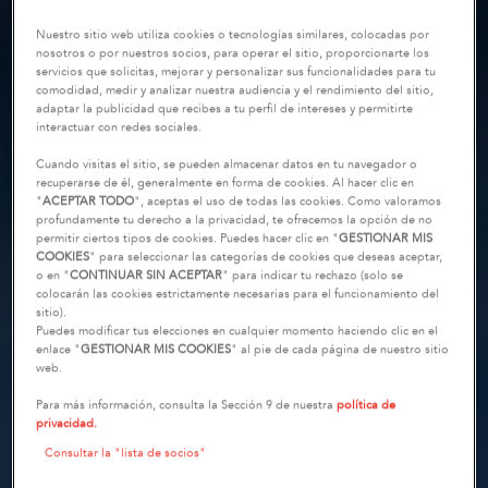
Nuestro sitio web utiliza cookies o tecnologías similares, colocadas por
nosotros o por nuestros socios, para operar el sitio, proporcionarte los
servicios que solicitas, mejorar y personalizar sus funcionalidades para tu
comodidad, medir y analizar nuestra audiencia y el rendimiento del sitio,
adaptar la publicidad que recibes a tu perfil de intereses y permitirte
interactuar con redes sociales.
Cuando visitas el sitio, se pueden almacenar datos en tu navegador o
recuperarse de él, generalmente en forma de cookies. Al hacer clic en
"
ACEPTAR TODO
", aceptas el uso de todas las cookies. Como valoramos
profundamente tu derecho a la privacidad, te ofrecemos la opción de no
permitir ciertos tipos de cookies. Puedes hacer clic en "
GESTIONAR MIS
COOKIES
" para seleccionar las categorías de cookies que deseas aceptar,
o en "
CONTINUAR SIN ACEPTAR
" para indicar tu rechazo (solo se
colocarán las cookies estrictamente necesarias para el funcionamiento del
sitio).
Puedes modificar tus elecciones en cualquier momento haciendo clic en el
enlace "
GESTIONAR MIS COOKIES
" al pie de cada página de nuestro sitio
web.
Para más información, consulta la Sección 9 de nuestra
política de
privacidad.
Consultar la "lista de socios"