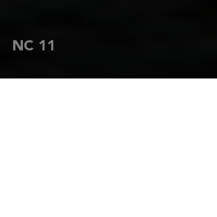
NC 11
INICIO
MOTOR
NC
NC 11
EL PRODUCTO
REFINADO QUE