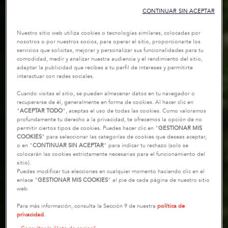
CONTINUAR SIN ACEPTAR
Nuestro sitio web utiliza cookies o tecnologías similares, colocadas por
nosotros o por nuestros socios, para operar el sitio, proporcionarte los
servicios que solicitas, mejorar y personalizar sus funcionalidades para tu
comodidad, medir y analizar nuestra audiencia y el rendimiento del sitio,
adaptar la publicidad que recibes a tu perfil de intereses y permitirte
interactuar con redes sociales.
Cuando visitas el sitio, se pueden almacenar datos en tu navegador o
recuperarse de él, generalmente en forma de cookies. Al hacer clic en
"
ACEPTAR TODO
", aceptas el uso de todas las cookies. Como valoramos
profundamente tu derecho a la privacidad, te ofrecemos la opción de no
permitir ciertos tipos de cookies. Puedes hacer clic en "
GESTIONAR MIS
COOKIES
" para seleccionar las categorías de cookies que deseas aceptar,
o en "
CONTINUAR SIN ACEPTAR
" para indicar tu rechazo (solo se
colocarán las cookies estrictamente necesarias para el funcionamiento del
sitio).
Puedes modificar tus elecciones en cualquier momento haciendo clic en el
enlace "
GESTIONAR MIS COOKIES
" al pie de cada página de nuestro sitio
web.
Para más información, consulta la Sección 9 de nuestra
política de
privacidad.