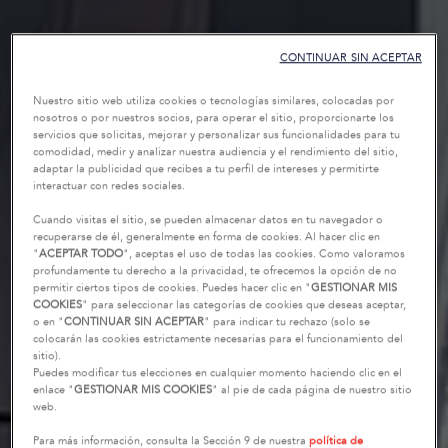
CONTINUAR SIN ACEPTAR
Nuestro sitio web utiliza cookies o tecnologías similares, colocadas por
nosotros o por nuestros socios, para operar el sitio, proporcionarte los
servicios que solicitas, mejorar y personalizar sus funcionalidades para tu
comodidad, medir y analizar nuestra audiencia y el rendimiento del sitio,
adaptar la publicidad que recibes a tu perfil de intereses y permitirte
interactuar con redes sociales.
Cuando visitas el sitio, se pueden almacenar datos en tu navegador o
recuperarse de él, generalmente en forma de cookies. Al hacer clic en
"
ACEPTAR TODO
", aceptas el uso de todas las cookies. Como valoramos
profundamente tu derecho a la privacidad, te ofrecemos la opción de no
permitir ciertos tipos de cookies. Puedes hacer clic en "
GESTIONAR MIS
COOKIES
" para seleccionar las categorías de cookies que deseas aceptar,
o en "
CONTINUAR SIN ACEPTAR
" para indicar tu rechazo (solo se
colocarán las cookies estrictamente necesarias para el funcionamiento del
sitio).
Puedes modificar tus elecciones en cualquier momento haciendo clic en el
enlace "
GESTIONAR MIS COOKIES
" al pie de cada página de nuestro sitio
web.
Para más información, consulta la Sección 9 de nuestra
política de