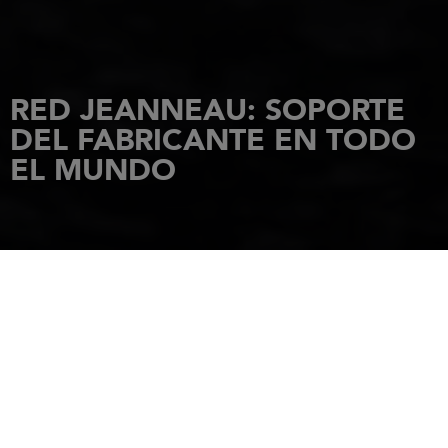
RED JEANNEAU: SOPORTE
DEL FABRICANTE EN TODO
EL MUNDO
INICIO
NOVEDADES
RED JEANNEAU: SOPORTE DEL FABRICANTE EN TODO EL MUNDO
19 junio 2026
Comprar una embarcación a motor o un velero es un
compromiso a largo plazo. La elección del fabricante y del
modelo no debe limitarse a las especificaciones técnicas: