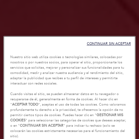
CONTINUAR SIN ACEPTAR
Nuestro sitio web utiliza cookies o tecnologías similares, colocadas por
nosotros o por nuestros socios, para operar el sitio, proporcionarte los
servicios que solicitas, mejorar y personalizar sus funcionalidades para tu
comodidad, medir y analizar nuestra audiencia y el rendimiento del sitio,
adaptar la publicidad que recibes a tu perfil de intereses y permitirte
interactuar con redes sociales.
Cuando visitas el sitio, se pueden almacenar datos en tu navegador o
recuperarse de él, generalmente en forma de cookies. Al hacer clic en
"
ACEPTAR TODO
", aceptas el uso de todas las cookies. Como valoramos
profundamente tu derecho a la privacidad, te ofrecemos la opción de no
permitir ciertos tipos de cookies. Puedes hacer clic en "
GESTIONAR MIS
COOKIES
" para seleccionar las categorías de cookies que deseas aceptar,
o en "
CONTINUAR SIN ACEPTAR
" para indicar tu rechazo (solo se
colocarán las cookies estrictamente necesarias para el funcionamiento del
sitio).