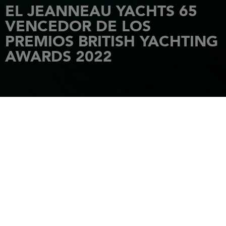
EL JEANNEAU YACHTS 65
VENCEDOR DE LOS
PREMIOS BRITISH YACHTING
AWARDS 2022
INICIO
NOVEDADES
EL JEANNEAU YACHTS 65 VENCEDOR DE LOS PREMIOS BRITISH YACHTING
AWARDS 2022
29 noviembre 2022
Con el apoyo de las revistas “Sailing Today” y “Yachts &
Yachting”, los British Yachting Awards 2022 se llevaron a cabo
este lunes 8 de noviembre en el Royal Thames Yacht Club à
Knightsbridge (Londres, UK).