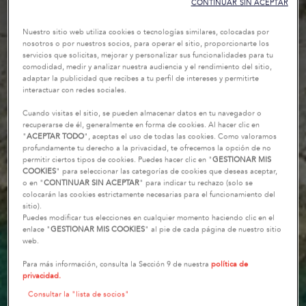
CONTINUAR SIN ACEPTAR
Nuestro sitio web utiliza cookies o tecnologías similares, colocadas por
nosotros o por nuestros socios, para operar el sitio, proporcionarte los
servicios que solicitas, mejorar y personalizar sus funcionalidades para tu
comodidad, medir y analizar nuestra audiencia y el rendimiento del sitio,
adaptar la publicidad que recibes a tu perfil de intereses y permitirte
interactuar con redes sociales.
Cuando visitas el sitio, se pueden almacenar datos en tu navegador o
recuperarse de él, generalmente en forma de cookies. Al hacer clic en
"
ACEPTAR TODO
", aceptas el uso de todas las cookies. Como valoramos
profundamente tu derecho a la privacidad, te ofrecemos la opción de no
permitir ciertos tipos de cookies. Puedes hacer clic en "
GESTIONAR MIS
COOKIES
" para seleccionar las categorías de cookies que deseas aceptar,
o en "
CONTINUAR SIN ACEPTAR
" para indicar tu rechazo (solo se
colocarán las cookies estrictamente necesarias para el funcionamiento del
sitio).
Puedes modificar tus elecciones en cualquier momento haciendo clic en el
enlace "
GESTIONAR MIS COOKIES
" al pie de cada página de nuestro sitio
web.
Para más información, consulta la Sección 9 de nuestra
política de
privacidad.
Consultar la "lista de socios"