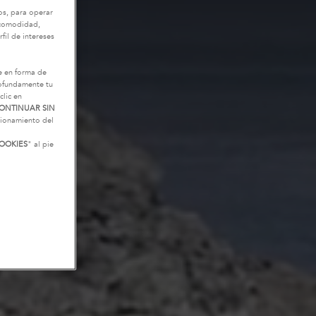
os, para operar
u comodidad,
fil de intereses
e en forma de
rofundamente tu
clic en
ONTINUAR SIN
ncionamiento del
OOKIES
" al pie