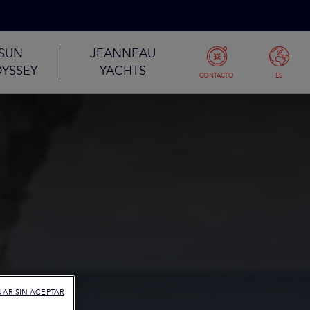
SUN
JEANNEAU
YSSEY
YACHTS
CONTACTO
ES
AR SIN ACEPTAR