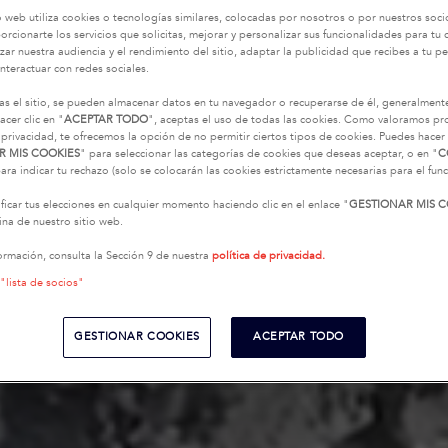
o web utiliza cookies o tecnologías similares, colocadas por nosotros o por nuestros soci
oporcionarte los servicios que solicitas, mejorar y personalizar sus funcionalidades para t
zar nuestra audiencia y el rendimiento del sitio, adaptar la publicidad que recibes a tu per
interactuar con redes sociales.
as el sitio, se pueden almacenar datos en tu navegador o recuperarse de él, generalment
acer clic en "
ACEPTAR TODO
", aceptas el uso de todas las cookies. Como valoramos p
 privacidad, te ofrecemos la opción de no permitir ciertos tipos de cookies. Puedes hacer 
R MIS COOKIES
" para seleccionar las categorías de cookies que deseas aceptar, o en "
C
ara indicar tu rechazo (solo se colocarán las cookies estrictamente necesarias para el fu
icar tus elecciones en cualquier momento haciendo clic en el enlace "
GESTIONAR MIS C
na de nuestro sitio web.
ormación, consulta la Sección 9 de nuestra
política de privacidad.
 "lista de socios"
GESTIONAR COOKIES
ACEPTAR TODO