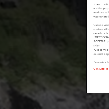
Nuestro siti
el sitio, pr
medir y anali
y permitirte 
Cuando visit
cookies. Al h
derecho a la
"
GESTIONA
ACEPTAR
" p
sitio).
Puedes modif
de cada pági
Para más inf
Consultar la