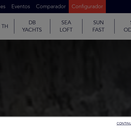
es
Eventos
Comparador
Configurador
DB
SEA
SUN
TH
YACHTS
LOFT
FAST
OD
CONTINU