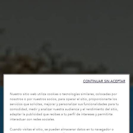
CONTINUAR SIN ACEPTAR
Nuestro sitio web utiliza cookies o tecnologías similares, colocadas por
nosotros o por nuestros socios, para operar el sitio, proporcionarte los
servicios que solicitas, mejorar y personalizar sus funcionalidades para tu
comodidad, medir y analizar nuestra audiencia y el rendimiento del sitio,
adaptar la publicidad que recibes a tu perfil de intereses y permitirte
interactuar con redes sociales.
Cuando visitas el sitio, se pueden almacenar datos en tu navegador o