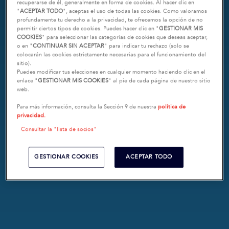
recuperarse de él, generalmente en forma de cookies. Al hacer clic en
"
ACEPTAR TODO
", aceptas el uso de todas las cookies. Como valoramos
profundamente tu derecho a la privacidad, te ofrecemos la opción de no
permitir ciertos tipos de cookies. Puedes hacer clic en "
GESTIONAR MIS
COOKIES
" para seleccionar las categorías de cookies que deseas aceptar,
o en "
CONTINUAR SIN ACEPTAR
" para indicar tu rechazo (solo se
colocarán las cookies estrictamente necesarias para el funcionamiento del
sitio).
Puedes modificar tus elecciones en cualquier momento haciendo clic en el
enlace "
GESTIONAR MIS COOKIES
" al pie de cada página de nuestro sitio
web.
Para más información, consulta la Sección 9 de nuestra
política de
privacidad.
Consultar la "lista de socios"
GESTIONAR COOKIES
ACEPTAR TODO