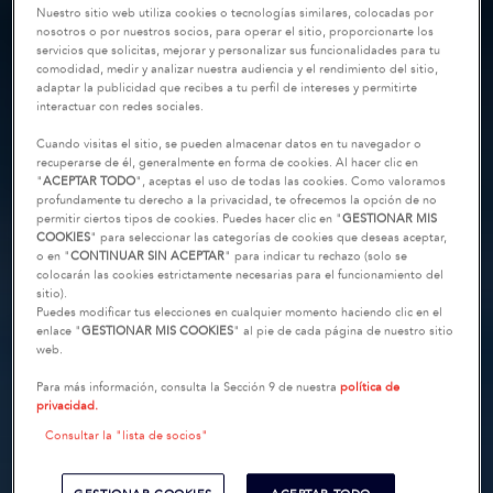
Nuestro sitio web utiliza cookies o tecnologías similares, colocadas por
nosotros o por nuestros socios, para operar el sitio, proporcionarte los
servicios que solicitas, mejorar y personalizar sus funcionalidades para tu
comodidad, medir y analizar nuestra audiencia y el rendimiento del sitio,
adaptar la publicidad que recibes a tu perfil de intereses y permitirte
interactuar con redes sociales.
Cuando visitas el sitio, se pueden almacenar datos en tu navegador o
recuperarse de él, generalmente en forma de cookies. Al hacer clic en
"
ACEPTAR TODO
", aceptas el uso de todas las cookies. Como valoramos
profundamente tu derecho a la privacidad, te ofrecemos la opción de no
permitir ciertos tipos de cookies. Puedes hacer clic en "
GESTIONAR MIS
COOKIES
" para seleccionar las categorías de cookies que deseas aceptar,
o en "
CONTINUAR SIN ACEPTAR
" para indicar tu rechazo (solo se
colocarán las cookies estrictamente necesarias para el funcionamiento del
sitio).
Puedes modificar tus elecciones en cualquier momento haciendo clic en el
enlace "
GESTIONAR MIS COOKIES
" al pie de cada página de nuestro sitio
web.
Para más información, consulta la Sección 9 de nuestra
política de
privacidad.
Consultar la "lista de socios"