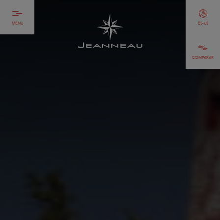
MENU
ES-US
COMPARAR