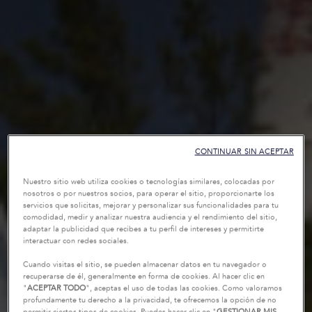
CONTINUAR SIN ACEPTAR
Nuestro sitio web utiliza cookies o tecnologías similares, colocadas por
nosotros o por nuestros socios, para operar el sitio, proporcionarte los
servicios que solicitas, mejorar y personalizar sus funcionalidades para tu
comodidad, medir y analizar nuestra audiencia y el rendimiento del sitio,
adaptar la publicidad que recibes a tu perfil de intereses y permitirte
interactuar con redes sociales.
Cuando visitas el sitio, se pueden almacenar datos en tu navegador o
recuperarse de él, generalmente en forma de cookies. Al hacer clic en
"
ACEPTAR TODO
", aceptas el uso de todas las cookies. Como valoramos
profundamente tu derecho a la privacidad, te ofrecemos la opción de no