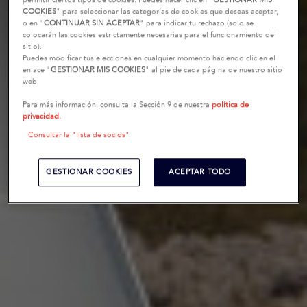
permitir ciertos tipos de cookies. Puedes hacer clic en "
GESTIONAR MIS
COOKIES
" para seleccionar las categorías de cookies que deseas aceptar,
o en "
CONTINUAR SIN ACEPTAR
" para indicar tu rechazo (solo se
colocarán las cookies estrictamente necesarias para el funcionamiento del
sitio).
Puedes modificar tus elecciones en cualquier momento haciendo clic en el
enlace "
GESTIONAR MIS COOKIES
" al pie de cada página de nuestro sitio
web.
Para más información, consulta la Sección 9 de nuestra
política de
privacidad.
Consultar la "lista de socios"
GESTIONAR COOKIES
ACEPTAR TODO