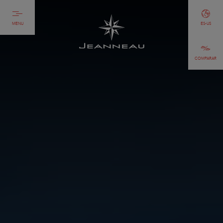
MENU
ES-US
COMPARAR