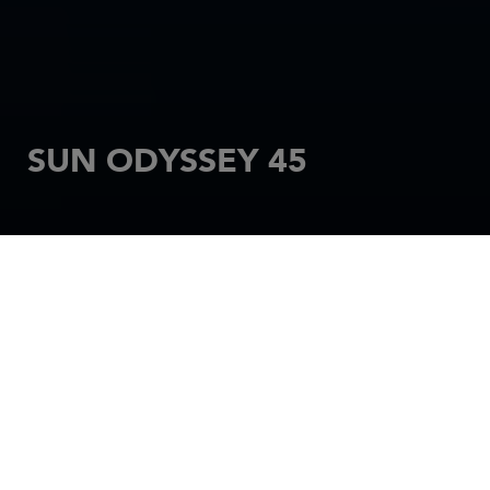
SUN ODYSSEY 45
INICIO
VELEROS
SUN ODYSSEY
SUN ODYSSEY 45
Comparta su felicidad y zarpe en toda serenidad en