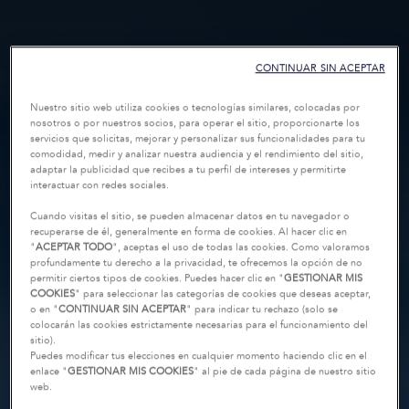
CONTINUAR SIN ACEPTAR
Nuestro sitio web utiliza cookies o tecnologías similares, colocadas por
nosotros o por nuestros socios, para operar el sitio, proporcionarte los
servicios que solicitas, mejorar y personalizar sus funcionalidades para tu
comodidad, medir y analizar nuestra audiencia y el rendimiento del sitio,
adaptar la publicidad que recibes a tu perfil de intereses y permitirte
interactuar con redes sociales.
Cuando visitas el sitio, se pueden almacenar datos en tu navegador o
recuperarse de él, generalmente en forma de cookies. Al hacer clic en
"
ACEPTAR TODO
", aceptas el uso de todas las cookies. Como valoramos
profundamente tu derecho a la privacidad, te ofrecemos la opción de no
permitir ciertos tipos de cookies. Puedes hacer clic en "
GESTIONAR MIS
COOKIES
" para seleccionar las categorías de cookies que deseas aceptar,
o en "
CONTINUAR SIN ACEPTAR
" para indicar tu rechazo (solo se
colocarán las cookies estrictamente necesarias para el funcionamiento del
sitio).
Puedes modificar tus elecciones en cualquier momento haciendo clic en el
enlace "
GESTIONAR MIS COOKIES
" al pie de cada página de nuestro sitio
web.