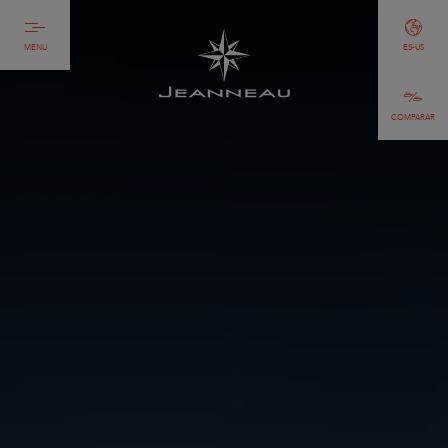
MENU
ES-US
COMPARAR