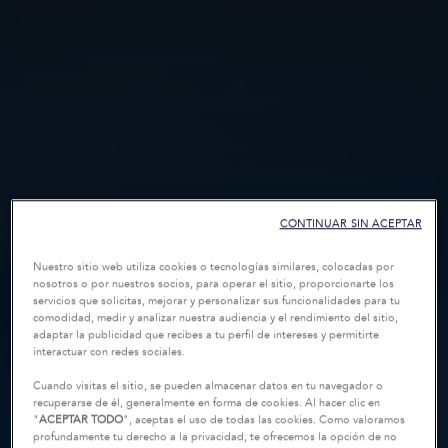
CONTINUAR SIN ACEPTAR
Nuestro sitio web utiliza cookies o tecnologías similares, colocadas por
nosotros o por nuestros socios, para operar el sitio, proporcionarte los
servicios que solicitas, mejorar y personalizar sus funcionalidades para tu
comodidad, medir y analizar nuestra audiencia y el rendimiento del sitio,
adaptar la publicidad que recibes a tu perfil de intereses y permitirte
interactuar con redes sociales.
Cuando visitas el sitio, se pueden almacenar datos en tu navegador o
recuperarse de él, generalmente en forma de cookies. Al hacer clic en
"
ACEPTAR TODO
", aceptas el uso de todas las cookies. Como valoramos
profundamente tu derecho a la privacidad, te ofrecemos la opción de no