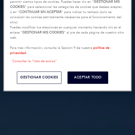
permitir ciertos tipos de cookies. Puedes hacer clic en "
GESTIONAR MIS
COOKIES
" para seleccionar las categorías de cookies que deseas aceptar,
o en "
CONTINUAR SIN ACEPTAR
" para indicar tu rechazo (solo se
colocarán las cookies estrictamente necesarias para el funcionamiento del
sitio).
Puedes modificar tus elecciones en cualquier momento haciendo clic en el
enlace "
GESTIONAR MIS COOKIES
" al pie de cada página de nuestro sitio
web.
Para más información, consulta la Sección 9 de nuestra
política de
privacidad.
Consultar la "lista de socios"
GESTIONAR COOKIES
ACEPTAR TODO