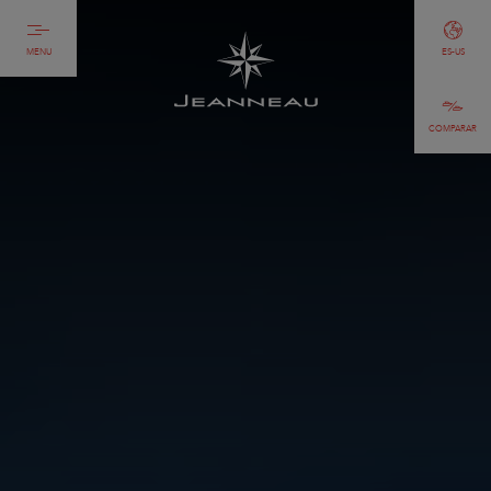
MENU
ES-US
COMPARAR