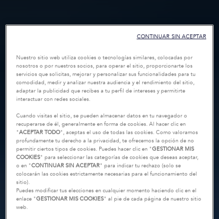
CONTINUAR SIN ACEPTAR
Nuestro sitio web utiliza cookies o tecnologías similares, colocadas por
nosotros o por nuestros socios, para operar el sitio, proporcionarte los
servicios que solicitas, mejorar y personalizar sus funcionalidades para tu
comodidad, medir y analizar nuestra audiencia y el rendimiento del sitio,
adaptar la publicidad que recibes a tu perfil de intereses y permitirte
interactuar con redes sociales.
Cuando visitas el sitio, se pueden almacenar datos en tu navegador o
recuperarse de él, generalmente en forma de cookies. Al hacer clic en
"
ACEPTAR TODO
", aceptas el uso de todas las cookies. Como valoramos
profundamente tu derecho a la privacidad, te ofrecemos la opción de no
permitir ciertos tipos de cookies. Puedes hacer clic en "
GESTIONAR MIS
COOKIES
" para seleccionar las categorías de cookies que deseas aceptar,
o en "
CONTINUAR SIN ACEPTAR
" para indicar tu rechazo (solo se
colocarán las cookies estrictamente necesarias para el funcionamiento del
sitio).
Puedes modificar tus elecciones en cualquier momento haciendo clic en el
enlace "
GESTIONAR MIS COOKIES
" al pie de cada página de nuestro sitio
web.