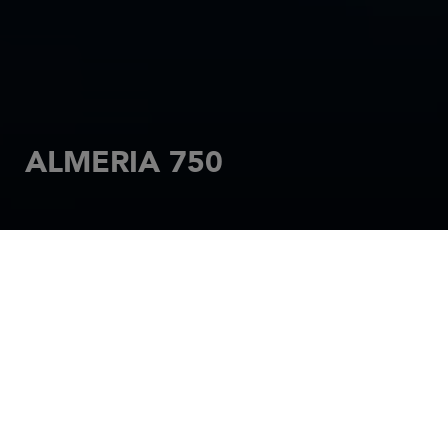
ALMERIA 750
INICIO
MOTOR
AUTRES MODÈLES - MOTEUR
ALMERIA 750