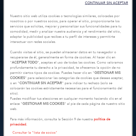
CONTINUAR SIN ACEPTAR
Nuestro sitio web utiliza cookies o tecnologías similares, colocadas por
nosotros o por nuestros socios, para operar el sitio, proporcionarte los
servicios que solicitas, mejorar y personalizar sus funcionalidades para tu
comodidad, medir y analizar nuestra audiencia y el rendimiento del sitio,
adaptar la publicidad que recibes a tu perfil de intereses y permitirte
interactuar con redes sociales.
Cuando visitas el sitio, se pueden almacenar datos en tu navegador o
recuperarse de él, generalmente en forma de cookies. Al hacer clic en
"
ACEPTAR TODO
", aceptas el uso de todas las cookies. Como valoramos
profundamente tu derecho a la privacidad, te ofrecemos la opción de no
permitir ciertos tipos de cookies. Puedes hacer clic en "
GESTIONAR MIS
COOKIES
" para seleccionar las categorías de cookies que deseas aceptar,
o en "
CONTINUAR SIN ACEPTAR
" para indicar tu rechazo (solo se
colocarán las cookies estrictamente necesarias para el funcionamiento del
sitio).
Puedes modificar tus elecciones en cualquier momento haciendo clic en el
enlace "
GESTIONAR MIS COOKIES
" al pie de cada página de nuestro sitio
web.
Para más información, consulta la Sección 9 de nuestra
política de
privacidad.
Consultar la "lista de socios"