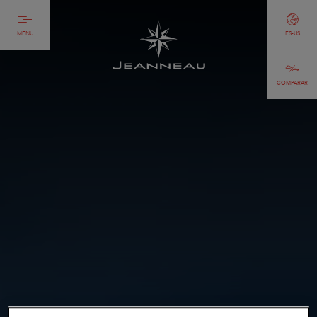
MENU
ES-US
COMPARAR