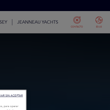
SEY
JEANNEAU YACHTS
CONTACTO
ES-US
AR SIN ACEPTAR
os, para operar