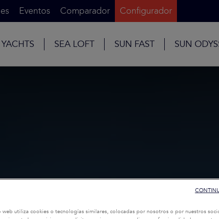
es
Eventos
Comparador
Configurador
 YACHTS
SEA LOFT
SUN FAST
SUN ODYS
CONTINU
o web utiliza cookies o tecnologías similares, colocadas por nosotros o por nuestros soci