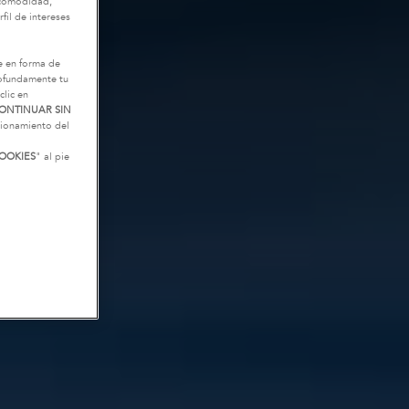
u comodidad,
fil de intereses
e en forma de
rofundamente tu
clic en
ONTINUAR SIN
ncionamiento del
OOKIES
" al pie