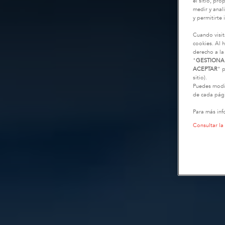
el sitio, pr
medir y anali
y permitirte 
Cuando visit
cookies. Al h
derecho a la
"
GESTIONA
ACEPTAR
" p
sitio).
Puedes modif
de cada pági
Para más inf
Consultar la