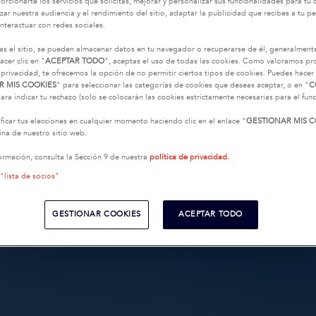
oporcionarte los servicios que solicitas, mejorar y personalizar sus funcionalidades para t
zar nuestra audiencia y el rendimiento del sitio, adaptar la publicidad que recibes a tu per
interactuar con redes sociales.
as el sitio, se pueden almacenar datos en tu navegador o recuperarse de él, generalment
acer clic en "
ACEPTAR TODO
", aceptas el uso de todas las cookies. Como valoramos p
 privacidad, te ofrecemos la opción de no permitir ciertos tipos de cookies. Puedes hacer 
R MIS COOKIES
" para seleccionar las categorías de cookies que deseas aceptar, o en "
C
ara indicar tu rechazo (solo se colocarán las cookies estrictamente necesarias para el fu
icar tus elecciones en cualquier momento haciendo clic en el enlace "
GESTIONAR MIS C
na de nuestro sitio web.
ormación, consulta la Sección 9 de nuestra
política de privacidad.
 "lista de socios"
GESTIONAR COOKIES
ACEPTAR TODO